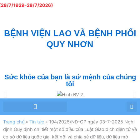
Nhảy
/7/1929-28/7/2026)
tới
nội
dung
BỆNH VIỆN LAO VÀ BỆNH PHỔI
QUY NHƠN
QUY NHON TUBERCULOSIS AND LUNG
DISEASE HOSPITAL
Sức khỏe của bạn là sứ mệnh của chúng
tôi
Chỉ đạo tuyến – Phòng chống lao
Tư vấn – Giáo dục sức khỏe
Trang chủ
»
Tin tức
»
194/2025/NĐ-CP ngày 03-7-2025 Nghị
định Quy định chi tiết một số điều của Luật Giao dịch điện tử về
cơ sở dữ liệu quốc gia, kết nối và chia sẻ dữ liệu, dữ liệu mở