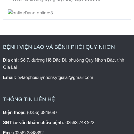
o
e
b
Đang online:
3
o
r
e
k
BỆNH VIỆN LAO VÀ BỆNH PHỔI QUY NHƠN
Địa chỉ:
Số 7, đường Hồ Đắc Di, phường Quy Nhơn Bắc, tỉnh
Gia Lai
Email:
bvlaophoiquynhonsytgialai@gmail.com
THÔNG TIN LIÊN HỆ
Điện thoại:
(0256) 3848687
SĐT tư vấn khám chữa bệnh:
02563 748 922
Fax:
(0256) 3848892