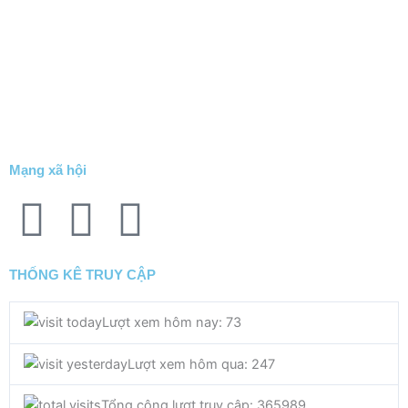
Mạng xã hội
F
T
Y
a
w
o
THỐNG KÊ TRUY CẬP
c
i
u
Lượt xem hôm nay: 73
e
t
t
Lượt xem hôm qua: 247
b
t
u
Tổng cộng lượt truy cập: 365989