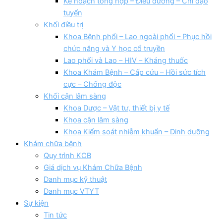
Kế hoạch tổng hợp – Điều dưỡng – Chỉ đạo
tuyển
Khối điều trị
Khoa Bệnh phổi – Lao ngoài phổi – Phục hồi
chức năng và Y học cổ truyền
Lao phổi và Lao – HIV – Kháng thuốc
Khoa Khám Bệnh – Cấp cứu – Hồi sức tích
cực – Chống độc
Khối cận lâm sàng
Khoa Dược – Vật tư, thiết bị y tế
Khoa cận lâm sàng
Khoa Kiểm soát nhiễm khuẩn – Dinh dưỡng
Khám chữa bệnh
Quy trình KCB
Giá dịch vụ Khám Chữa Bệnh
Danh mục kỹ thuật
Danh mục VTYT
Sự kiện
Tin tức