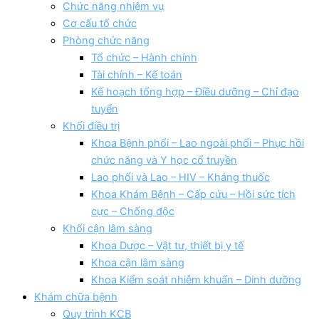
Chức năng nhiệm vụ
Cơ cấu tổ chức
Phòng chức năng
Tổ chức – Hành chính
Tài chính – Kế toán
Kế hoạch tổng hợp – Điều dưỡng – Chỉ đạo
tuyển
Khối điều trị
Khoa Bệnh phổi – Lao ngoài phổi – Phục hồi
chức năng và Y học cổ truyền
Lao phổi và Lao – HIV – Kháng thuốc
Khoa Khám Bệnh – Cấp cứu – Hồi sức tích
cực – Chống độc
Khối cận lâm sàng
Khoa Dược – Vật tư, thiết bị y tế
Khoa cận lâm sàng
Khoa Kiểm soát nhiễm khuẩn – Dinh dưỡng
Khám chữa bệnh
Quy trình KCB