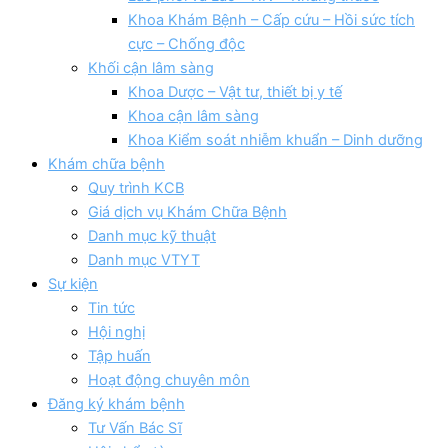
Khoa Khám Bệnh – Cấp cứu – Hồi sức tích
cực – Chống độc
Khối cận lâm sàng
Khoa Dược – Vật tư, thiết bị y tế
Khoa cận lâm sàng
Khoa Kiểm soát nhiễm khuẩn – Dinh dưỡng
Khám chữa bệnh
Quy trình KCB
Giá dịch vụ Khám Chữa Bệnh
Danh mục kỹ thuật
Danh mục VTYT
Sự kiện
Tin tức
Hội nghị
Tập huấn
Hoạt động chuyên môn
Đăng ký khám bệnh
Tư Vấn Bác Sĩ