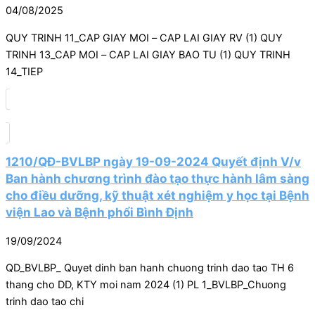
04/08/2025
QUY TRINH 11_CAP GIAY MOI – CAP LAI GIAY RV (1) QUY
TRINH 13_CAP MOI – CAP LAI GIAY BAO TU (1) QUY TRINH
14_TIEP
1210/QĐ-BVLBP ngày 19-09-2024 Quyết định V/v
Ban hành chương trình đào tạo thực hành lâm sàng
cho điều dưỡng, kỹ thuật xét nghiệm y học tại Bệnh
viện Lao và Bệnh phổi Bình Định
19/09/2024
QD_BVLBP_ Quyet dinh ban hanh chuong trinh dao tao TH 6
thang cho DD, KTY moi nam 2024 (1) PL 1_BVLBP_Chuong
trinh dao tao chi