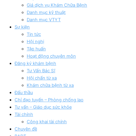
Giá dịch vụ Khám Chữa Bệnh
Danh mục kỹ thuật
Danh mục VTYT
Sự kiện
Tin tức
Hội nghị
Tập huấn
Hoạt động chuyên môn
Đăng ký khám bệnh
Tư Vấn Bác Sĩ
Hội chẩn từ xa
Khám chữa bệnh từ xa
Đấu thầu
Chỉ đạo tuyến – Phòng chống lao
Tư vấn – Giáo dục sức khỏe
Tài chính
Công khai tài chính
Chuyên đề