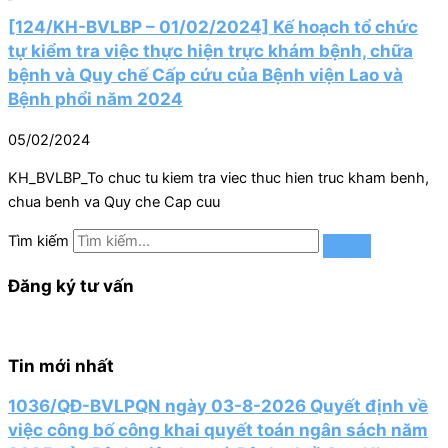
[124/KH-BVLBP – 01/02/2024] Kế hoạch tổ chức
tự kiểm tra việc thực hiện trực khám bệnh, chữa
bệnh và Quy chế Cấp cứu của Bệnh viện Lao và
Bệnh phổi năm 2024
05/02/2024
KH_BVLBP_To chuc tu kiem tra viec thuc hien truc kham benh,
chua benh va Quy che Cap cuu
Tìm kiếm
Đăng ký tư vấn
Tin mới nhất
1036/QĐ-BVLPQN ngày 03-8-2026 Quyết định về
việc công bố công khai quyết toán ngân sách năm