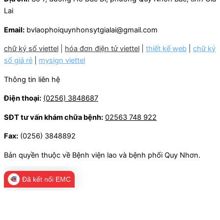
Lai
Email:
bvlaophoiquynhonsytgialai@gmail.com
chữ ký số viettel
|
hóa đơn điện tử viettel
|
thiết kế web
|
chữ ký
số giá rẻ
|
mysign viettel
Thông tin liên hệ
Điện thoại:
(0256) 3848687
SĐT tư vấn khám chữa bệnh:
02563 748 922
Fax:
(0256) 3848892
Bản quyền thuộc về Bệnh viện lao và bệnh phổi Quy Nhơn.
Đã kết nối EMC