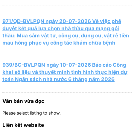
971/QĐ-BVLPQN ngày 20-07-2026 Về việc phê
duyệt kết quả lựa chọn nhà thầu qua mạng gói
thầu: Mua sắm vật tư, công cụ, dụng cụ, vật rẻ tiền
mau hòng phục vụ công tác khám chữa bệnh
939/BC-BVLPQN ngày 10-07-2026 Báo cáo Công
khai số liệu và thuyết minh tình hình thực hiện dự
toán Ngân sách nhà nước 6 tháng năm 2026
Văn bản vừa đọc
Please select listing to show.
Liên kết website