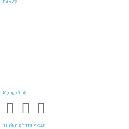
Bản đồ
Mạng xã hội
F
T
Y
a
w
o
THỐNG KÊ TRUY CẬP