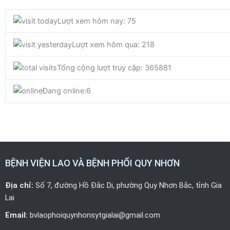
c
i
u
Lượt xem hôm nay: 75
e
t
t
Lượt xem hôm qua: 218
b
t
u
Tổng cộng lượt truy cập: 365881
o
e
b
Đang online:
6
o
r
e
k
BỆNH VIỆN LAO VÀ BỆNH PHỔI QUY NHƠN
Địa chỉ:
Số 7, đường Hồ Đắc Di, phường Quy Nhơn Bắc, tỉnh Gia
Lai
Email:
bvlaophoiquynhonsytgialai@gmail.com