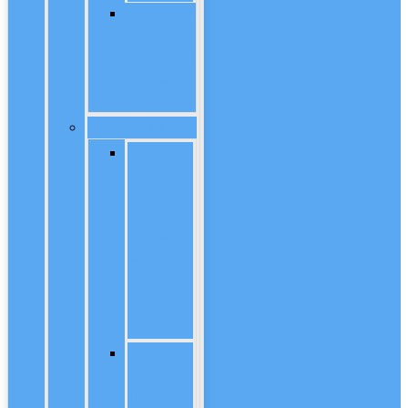
Kế hoạch
tổng hợp –
Điều dưỡng
– Chỉ đạo
tuyển
Khối điều trị
Khoa
Bệnh phổi
– Lao
ngoài phổi
– Phục hồi
chức năng
và Y học
cổ
truyền
Lao phổi
và Lao –
HIV –