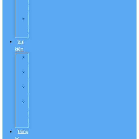
kỹ
thuật
Danh
mục
VTYT
Sự
kiện
Tin
tức
Hội
nghị
Tập
huấn
Hoạt
động
chuyên
môn
Đăng
ký