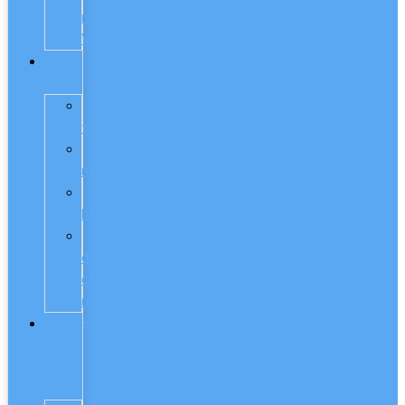
mục
VTYT
Sự
kiện
Tin
tức
Hội
nghị
Tập
huấn
Hoạt
động
chuyên
môn
Đăng
ký
khám
bệnh