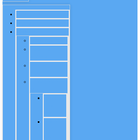
Trang chủ
Lịch sử
Giới thiệu
Sơ đồ tổ chức
Chức năng
nhiệm vụ
Cơ cấu tổ
chức
Phòng chức
năng
Tổ chức
– Hành
chính
Tài chính
– Kế
toán