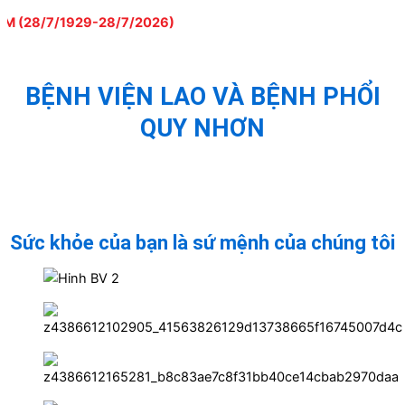
Nhảy
7/1929-28/7/2026)
tới
nội
dung
BỆNH VIỆN LAO VÀ BỆNH PHỔI
QUY NHƠN
QUY NHON TUBERCULOSIS AND LUNG
DISEASE HOSPITAL
Sức khỏe của bạn là sứ mệnh của chúng tôi