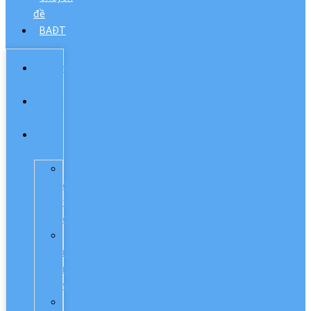
đề
BAĐT
Trang
chủ
Lịch
sử
Giới
thiệu
Sơ
đồ
tổ
chức
Chức
năng
nhiệm
vụ
Cơ