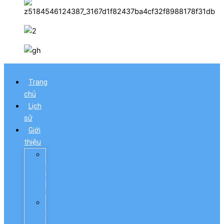
Trang
chủ
Lịch
sử
Giới
thiệu
Sơ
đồ
tổ
chức
Chức
năng