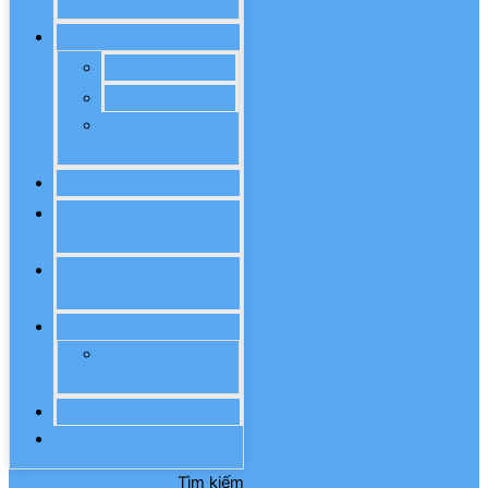
chuyên môn
Đăng ký khám bệnh
Tư Vấn Bác Sĩ
Hội chẩn từ xa
Khám chữa bệnh
từ xa
Đấu thầu
Chỉ đạo tuyến – Phòng
chống lao
Tư vấn – Giáo dục sức
khỏe
Tài chính
Công khai tài
chính
Chuyên đề
BAĐT
Tìm kiếm