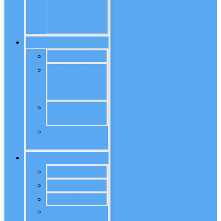
soát nhiễm
khuẩn – Dinh
dưỡng
Khám chữa bệnh
Quy trình KCB
Giá dịch vụ
Khám Chữa
Bệnh
Danh mục kỹ
thuật
Danh mục
VTYT
Sự kiện
Tin tức
Hội nghị
Tập huấn
Hoạt động