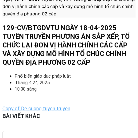
2026
đơn vị hành chính các cấp và xây dựng mô hình tổ chức chính
quyền địa phương 02 cấp
129-CV/BTGDVTU NGÀY 18-04-2025
TUYÊN TRUYỀN PHƯƠNG ÁN SẮP XẾP, TỔ
CHỨC LẠI ĐƠN VỊ HÀNH CHÍNH CÁC CẤP
VÀ XÂY DỰNG MÔ HÌNH TỔ CHỨC CHÍNH
QUYỀN ĐỊA PHƯƠNG 02 CẤP
Phổ biến giáo dục pháp luật
Tháng 4 24, 2025
10:08 sáng
Copy of De cuong tuyen truyen
BÀI VIẾT KHÁC