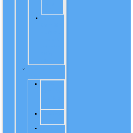
Kháng
thuốc
Khoa
Khám Bệnh
– Cấp cứu
– Hồi sức
tích cực –
Chống
độc
Khối cận lâm
sàng
Khoa
Dược – Vật
tư, thiết bị
y tế
Khoa cận
lâm sàng
Khoa Kiểm