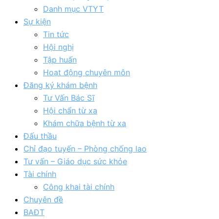
Danh mục VTYT
Sự kiện
Tin tức
Hội nghị
Tập huấn
Hoạt động chuyên môn
Đăng ký khám bệnh
Tư Vấn Bác Sĩ
Hội chẩn từ xa
Khám chữa bệnh từ xa
Đấu thầu
Chỉ đạo tuyến – Phòng chống lao
Tư vấn – Giáo dục sức khỏe
Tài chính
Công khai tài chính
Chuyên đề
BAĐT