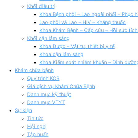
Khối điều trị
Khoa Bệnh phổi – Lao ngoài phổi – Phục h
Lao phổi và Lao – HIV – Kháng thuốc
Khoa Khám Bệnh – Cấp cứu – Hồi sức tíc
Khối cận lâm sàng
Khoa Dược – Vật tư, thiết bị y tế
Khoa cận lâm sàng
Khoa Kiểm soát nhiễm khuẩn – Dinh dưỡn
Khám chữa bệnh
Quy trình KCB
Giá dịch vụ Khám Chữa Bệnh
Danh mục kỹ thuật
Danh mục VTYT
Sự kiện
Tin tức
Hội nghị
Tập huấn