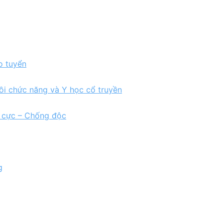
o tuyển
ồi chức năng và Y học cổ truyền
h cực – Chống độc
g