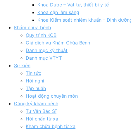
Khoa Dược – Vật tư, thiết bị y tế
Khoa cận lâm sàng
Khoa Kiểm soát nhiễm khuẩn – Dinh dưỡn
Khám chữa bệnh
Quy trình KCB
Giá dịch vụ Khám Chữa Bệnh
Danh mục kỹ thuật
Danh mục VTYT
Sự kiện
Tin tức
Hội nghị
Tập huấn
Hoạt động chuyên môn
Đăng ký khám bệnh
Tư Vấn Bác Sĩ
Hội chẩn từ xa
Khám chữa bệnh từ xa