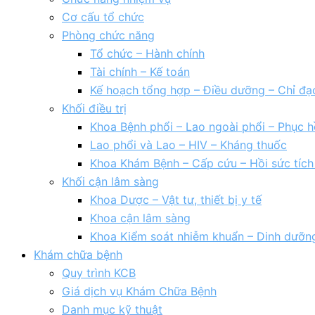
Cơ cấu tổ chức
Phòng chức năng
Tổ chức – Hành chính
Tài chính – Kế toán
Kế hoạch tổng hợp – Điều dưỡng – Chỉ đạ
Khối điều trị
Khoa Bệnh phổi – Lao ngoài phổi – Phục h
Lao phổi và Lao – HIV – Kháng thuốc
Khoa Khám Bệnh – Cấp cứu – Hồi sức tíc
Khối cận lâm sàng
Khoa Dược – Vật tư, thiết bị y tế
Khoa cận lâm sàng
Khoa Kiểm soát nhiễm khuẩn – Dinh dưỡn
Khám chữa bệnh
Quy trình KCB
Giá dịch vụ Khám Chữa Bệnh
Danh mục kỹ thuật