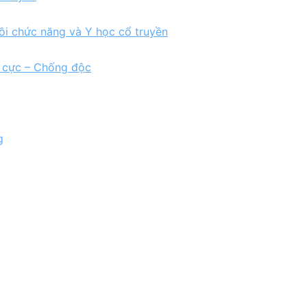
ồi chức năng và Y học cổ truyền
h cực – Chống độc
g