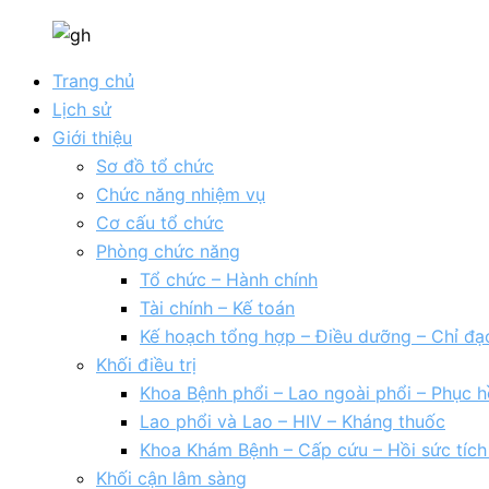
Trang chủ
Lịch sử
Giới thiệu
Sơ đồ tổ chức
Chức năng nhiệm vụ
Cơ cấu tổ chức
Phòng chức năng
Tổ chức – Hành chính
Tài chính – Kế toán
Kế hoạch tổng hợp – Điều dưỡng – Chỉ đạ
Khối điều trị
Khoa Bệnh phổi – Lao ngoài phổi – Phục h
Lao phổi và Lao – HIV – Kháng thuốc
Khoa Khám Bệnh – Cấp cứu – Hồi sức tíc
Khối cận lâm sàng