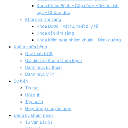
Khoa Khám Bệnh – Cấp cứu – Hồi sức tích
cực – Chống độc
Khối cận lâm sàng
Khoa Dược – Vật tư, thiết bị y tế
Khoa cận lâm sàng
Khoa Kiểm soát nhiễm khuẩn – Dinh dưỡng
Khám chữa bệnh
Quy trình KCB
Giá dịch vụ Khám Chữa Bệnh
Danh mục kỹ thuật
Danh mục VTYT
Sự kiện
Tin tức
Hội nghị
Tập huấn
Hoạt động chuyên môn
Đăng ký khám bệnh
Tư Vấn Bác Sĩ