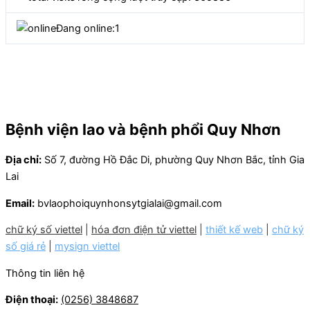
Đang online:
1
Bệnh viện lao và bệnh phổi Quy Nhơn
Địa chỉ:
Số 7, đường Hồ Đắc Di, phường Quy Nhơn Bắc, tỉnh Gia
Lai
Email:
bvlaophoiquynhonsytgialai@gmail.com
chữ ký số viettel
|
hóa đơn điện tử viettel
|
thiết kế web
|
chữ ký
số giá rẻ
|
mysign viettel
Thông tin liên hệ
Điện thoại:
(0256) 3848687