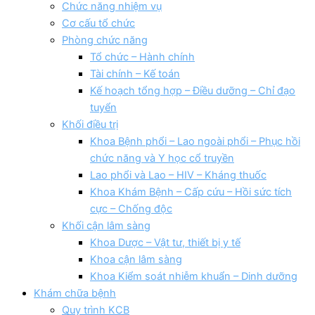
Chức năng nhiệm vụ
Cơ cấu tổ chức
Phòng chức năng
Tổ chức – Hành chính
Tài chính – Kế toán
Kế hoạch tổng hợp – Điều dưỡng – Chỉ đạo
tuyển
Khối điều trị
Khoa Bệnh phổi – Lao ngoài phổi – Phục hồi
chức năng và Y học cổ truyền
Lao phổi và Lao – HIV – Kháng thuốc
Khoa Khám Bệnh – Cấp cứu – Hồi sức tích
cực – Chống độc
Khối cận lâm sàng
Khoa Dược – Vật tư, thiết bị y tế
Khoa cận lâm sàng
Khoa Kiểm soát nhiễm khuẩn – Dinh dưỡng
Khám chữa bệnh
Quy trình KCB