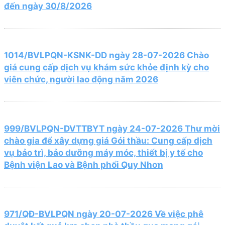
đến ngày 30/8/2026
1014/BVLPQN-KSNK-DD ngày 28-07-2026 Chào
giá cung cấp dịch vụ khám sức khỏe định kỳ cho
viên chức, người lao động năm 2026
999/BVLPQN-DVTTBYT ngày 24-07-2026 Thư mời
chào gia để xây dựng giá Gói thầu: Cung cấp dịch
vụ bảo trì, bảo dưỡng máy móc, thiết bị y tế cho
Bệnh viện Lao và Bệnh phổi Quy Nhơn
971/QĐ-BVLPQN ngày 20-07-2026 Về việc phê