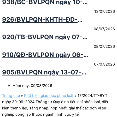
938/BC-BVLPQN ngày 10-
hình thực hiện dự toán Ngân
công tác khám chữa bệnh
07-2026 Báo cáo công khai
sách nhà nước 6 tháng năm
13/07/2026
số liệu và thuyết minh tình
2026
926/BVLPQN-KHTH-ĐD-
hình thực hiện dự toán Ngân
CĐT ngày 08-07-2026Thư
sách nhà nước Quý 2 Năm
08/07/2026
mời chào giá Gia hạn bản
2026
920/TB-BVLPQN ngày 07-7-
quyền bảo mật thiết bị
2026 Thông báo về kết quả
Tường lửa Fortinet FortiGate
08/07/2026
lựa chọn nhà thầu qua mạng
120G cho Bệnh viện Lao và
910/QĐ-BVLPQN ngày 06-
gói thầu "Mua sắm văn
Bệnh phổi Quy Nhơn năm
07-2026 Quyết định về việc
phòng phẩm phục vụ hoạt
2026
07/07/2026
phê duyệt kết quả lựa chọn
động thường xuyên tại Bệnh
905/BVLPQN ngày 13-07-
nhà thầu qua mạng gói thầu
viện Lao và Bệnh phổi Quy
2026 Thư mời chào sửa
mua sắm văn phòng phẩm
Nhơn năm 2026"
chữa máy phân tích huyết
phục vụ hoạt động thường
Hôm nay: 09/08/2026
học tự động Nihon Kohden
xuyên tại Bệnh viện Lao và
Trang chủ
»
Phổ biến giáo dục pháp luật
»
17/2024/TT-BYT
của Bệnh viện Lao và Bệnh
Bệnh phổi Quy Nhơn năm
ngày 30-09-2024 Thông tư Quy định tiêu chí phân loại, điều
phổi Quy Nhơn
2026
kiện thành lập, sáng nhập, hợp nhất, giải thể các đơn vị sự
nghiệp công lập thuộc ngành, lĩnh vực y tế