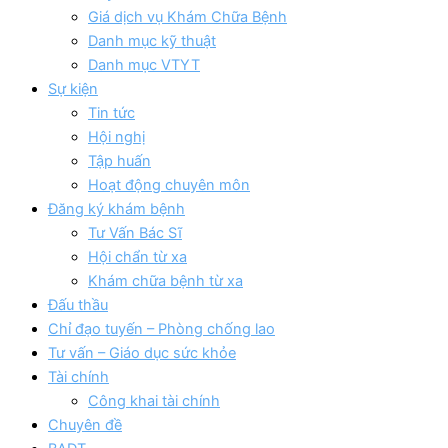
Giá dịch vụ Khám Chữa Bệnh
Danh mục kỹ thuật
Danh mục VTYT
Sự kiện
Tin tức
Hội nghị
Tập huấn
Hoạt động chuyên môn
Đăng ký khám bệnh
Tư Vấn Bác Sĩ
Hội chẩn từ xa
Khám chữa bệnh từ xa
Đấu thầu
Chỉ đạo tuyến – Phòng chống lao
Tư vấn – Giáo dục sức khỏe
Tài chính
Công khai tài chính
Chuyên đề