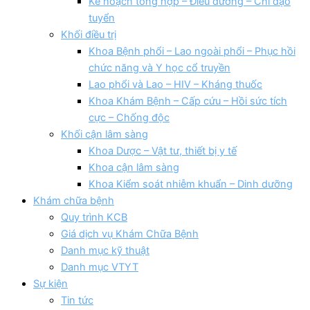
Kế hoạch tổng hợp – Điều dưỡng – Chỉ đạo
tuyển
Khối điều trị
Khoa Bệnh phổi – Lao ngoài phổi – Phục hồi
chức năng và Y học cổ truyền
Lao phổi và Lao – HIV – Kháng thuốc
Khoa Khám Bệnh – Cấp cứu – Hồi sức tích
cực – Chống độc
Khối cận lâm sàng
Khoa Dược – Vật tư, thiết bị y tế
Khoa cận lâm sàng
Khoa Kiểm soát nhiễm khuẩn – Dinh dưỡng
Khám chữa bệnh
Quy trình KCB
Giá dịch vụ Khám Chữa Bệnh
Danh mục kỹ thuật
Danh mục VTYT
Sự kiện
Tin tức