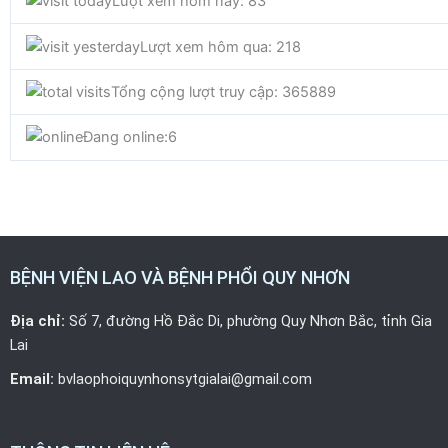
Lượt xem hôm nay: 83
e
t
t
Lượt xem hôm qua: 218
b
t
u
Tổng cộng lượt truy cập: 365889
o
e
b
Đang online:
6
o
r
e
k
BỆNH VIỆN LAO VÀ BỆNH PHỔI QUY NHƠN
Địa chỉ:
Số 7, đường Hồ Đắc Di, phường Quy Nhơn Bắc, tỉnh Gia
Lai
Email:
bvlaophoiquynhonsytgialai@gmail.com