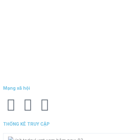
Mạng xã hội
F
T
Y
a
w
o
THỐNG KÊ TRUY CẬP
c
i
u