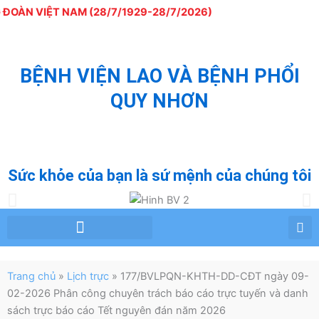
Nhảy
OÀN VIỆT NAM (28/7/1929-28/7/2026)
tới
nội
dung
BỆNH VIỆN LAO VÀ BỆNH PHỔI
QUY NHƠN
QUY NHON TUBERCULOSIS AND LUNG
DISEASE HOSPITAL
Sức khỏe của bạn là sứ mệnh của chúng tôi
Chỉ đạo tuyến – Phòng chống lao
Tư vấn – Giáo dục sức khỏe
Trang chủ
»
Lịch trực
»
177/BVLPQN-KHTH-DD-CĐT ngày 09-
02-2026 Phân công chuyên trách báo cáo trực tuyến và danh
sách trực báo cáo Tết nguyên đán năm 2026