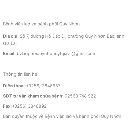
o
r
e
k
Bệnh viện lao và bệnh phổi Quy Nhơn
Địa chỉ:
Số 7, đường Hồ Đắc Di, phường Quy Nhơn Bắc, tỉnh
Gia Lai
Email:
bvlaophoiquynhonsytgialai@gmail.com
Thông tin liên hệ
Điện thoại:
(0256) 3848687
SĐT tư vấn khám chữa bệnh:
02563 748 922
Fax:
(0256) 3848892
Bản quyền thuộc về Bệnh viện lao và bệnh phổi Quy Nhơn.