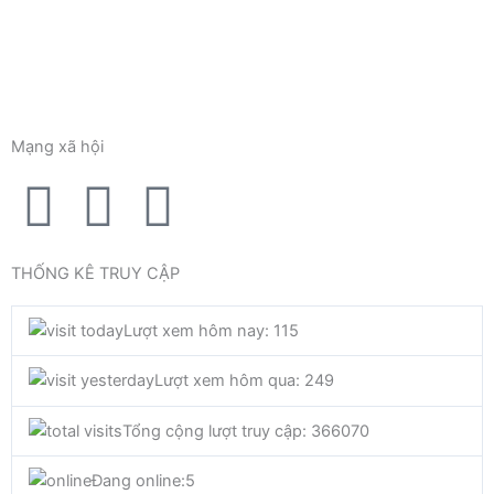
Mạng xã hội
F
T
Y
a
w
o
THỐNG KÊ TRUY CẬP
c
i
u
Lượt xem hôm nay: 115
e
t
t
Lượt xem hôm qua: 249
b
t
u
Tổng cộng lượt truy cập: 366070
o
e
b
Đang online:
5