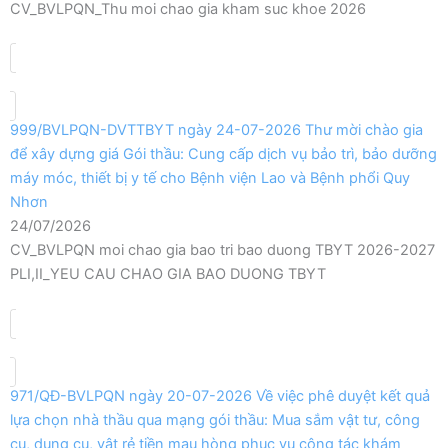
CV_BVLPQN_Thu moi chao gia kham suc khoe 2026
999/BVLPQN-DVTTBYT ngày 24-07-2026 Thư mời chào gia
để xây dựng giá Gói thầu: Cung cấp dịch vụ bảo trì, bảo dưỡng
máy móc, thiết bị y tế cho Bệnh viện Lao và Bệnh phổi Quy
Nhơn
24/07/2026
CV_BVLPQN moi chao gia bao tri bao duong TBYT 2026-2027
PLI,II_YEU CAU CHAO GIA BAO DUONG TBYT
971/QĐ-BVLPQN ngày 20-07-2026 Về việc phê duyệt kết quả
lựa chọn nhà thầu qua mạng gói thầu: Mua sắm vật tư, công
cụ, dụng cụ, vật rẻ tiền mau hòng phục vụ công tác khám