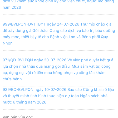
dịch vụ khám sức khỏe định kỳ cho viên chức, người lao động
năm 2026
999/BVLPQN-DVTTBYT ngày 24-07-2026 Thư mời chào gia
để xây dựng giá Gói thầu: Cung cấp dịch vụ bảo trì, bảo dưỡng
máy móc, thiết bị y tế cho Bệnh viện Lao và Bệnh phổi Quy
Nhơn
971/QĐ-BVLPQN ngày 20-07-2026 Về việc phê duyệt kết quả
lựa chọn nhà thầu qua mạng gói thầu: Mua sắm vật tư, công
cụ, dụng cụ, vật rẻ tiền mau hòng phục vụ công tác khám
chữa bệnh
939/BC-BVLPQN ngày 10-07-2026 Báo cáo Công khai số liệu
và thuyết minh tình hình thực hiện dự toán Ngân sách nhà
nước 6 tháng năm 2026
Văn bản vừa đọc