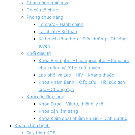
Chức năng nhiệm vụ
Cơ cấu tổ chức
Phòng chức năng
Tổ chức – Hành chính
Tài chính – Kế toán
Kế hoạch tổng hợp – Điều dưỡng – Chỉ đạo
tuyển
Khối điều trị
Khoa Bệnh phổi – Lao ngoài phổi – Phục hồi
chức năng và Y học cổ truyền
Lao phổi và Lao – HIV – Kháng thuốc
Khoa Khám Bệnh – Cấp cứu – Hồi sức tích
cực – Chống độc
Khối cận lâm sàng
Khoa Dược – Vật tư, thiết bị y tế
Khoa cận lâm sàng
Khoa Kiểm soát nhiễm khuẩn – Dinh dưỡng
Khám chữa bệnh
Quy trình KCB