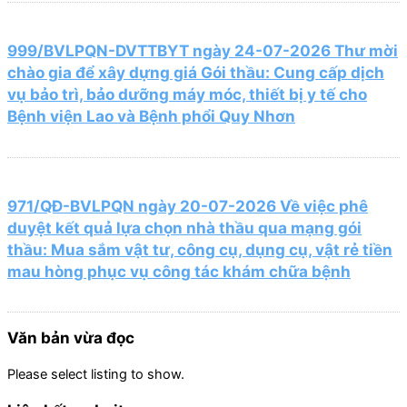
999/BVLPQN-DVTTBYT ngày 24-07-2026 Thư mời
chào gia để xây dựng giá Gói thầu: Cung cấp dịch
vụ bảo trì, bảo dưỡng máy móc, thiết bị y tế cho
Bệnh viện Lao và Bệnh phổi Quy Nhơn
971/QĐ-BVLPQN ngày 20-07-2026 Về việc phê
duyệt kết quả lựa chọn nhà thầu qua mạng gói
thầu: Mua sắm vật tư, công cụ, dụng cụ, vật rẻ tiền
mau hòng phục vụ công tác khám chữa bệnh
Văn bản vừa đọc
Please select listing to show.