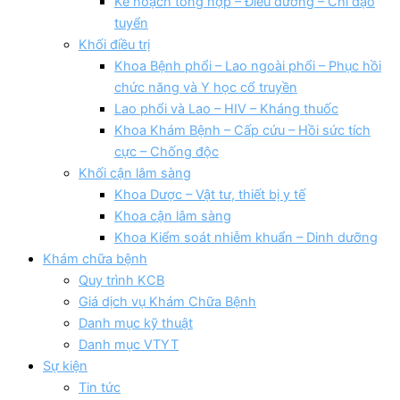
Kế hoạch tổng hợp – Điều dưỡng – Chỉ đạo
tuyển
Khối điều trị
Khoa Bệnh phổi – Lao ngoài phổi – Phục hồi
chức năng và Y học cổ truyền
Lao phổi và Lao – HIV – Kháng thuốc
Khoa Khám Bệnh – Cấp cứu – Hồi sức tích
cực – Chống độc
Khối cận lâm sàng
Khoa Dược – Vật tư, thiết bị y tế
Khoa cận lâm sàng
Khoa Kiểm soát nhiễm khuẩn – Dinh dưỡng
Khám chữa bệnh
Quy trình KCB
Giá dịch vụ Khám Chữa Bệnh
Danh mục kỹ thuật
Danh mục VTYT
Sự kiện
Tin tức