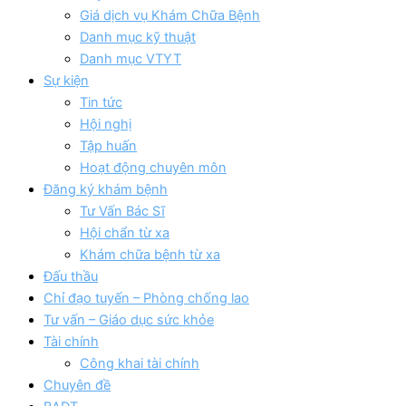
Giá dịch vụ Khám Chữa Bệnh
Danh mục kỹ thuật
Danh mục VTYT
Sự kiện
Tin tức
Hội nghị
Tập huấn
Hoạt động chuyên môn
Đăng ký khám bệnh
Tư Vấn Bác Sĩ
Hội chẩn từ xa
Khám chữa bệnh từ xa
Đấu thầu
Chỉ đạo tuyến – Phòng chống lao
Tư vấn – Giáo dục sức khỏe
Tài chính
Công khai tài chính
Chuyên đề