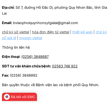
Địa chỉ:
Số 7, đường Hồ Đắc Di, phường Quy Nhơn Bắc, tỉnh Gia
Lai
Email:
bvlaophoiquynhonsytgialai@gmail.com
chữ ký số viettel
|
hóa đơn điện tử viettel
|
thiết kế web
|
chữ ký
số giá rẻ
|
mysign viettel
Thông tin liên hệ
Điện thoại:
(0256) 3848687
SĐT tư vấn khám chữa bệnh:
02563 748 922
Fax:
(0256) 3848892
Bản quyền thuộc về Bệnh viện lao và bệnh phổi Quy Nhơn.
Đã kết nối EMC