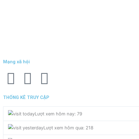
Mạng xã hội
F
T
Y
a
w
o
THỐNG KÊ TRUY CẬP
c
i
u
Lượt xem hôm nay: 79
e
t
t
Lượt xem hôm qua: 218