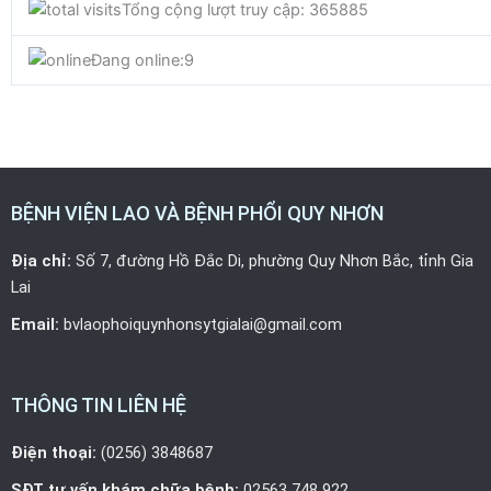
b
t
u
Tổng cộng lượt truy cập: 365885
o
e
b
Đang online:
9
o
r
e
k
BỆNH VIỆN LAO VÀ BỆNH PHỔI QUY NHƠN
Địa chỉ:
Số 7, đường Hồ Đắc Di, phường Quy Nhơn Bắc, tỉnh Gia
Lai
Email:
bvlaophoiquynhonsytgialai@gmail.com
THÔNG TIN LIÊN HỆ
Điện thoại:
(0256) 3848687
SĐT tư vấn khám chữa bệnh:
02563 748 922