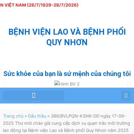
Nhảy
ỆT NAM (28/7/1929-28/7/2026)
tới
nội
dung
BỆNH VIỆN LAO VÀ BỆNH PHỔI
QUY NHƠN
QUY NHON TUBERCULOSIS AND LUNG
DISEASE HOSPITAL
Sức khỏe của bạn là sứ mệnh của chúng tôi
Chỉ đạo tuyến – Phòng chống lao
Tư vấn – Giáo dục sức khỏe
Trang chủ
»
Đấu thầu
»
386/BVLPQN-KSNK-DD ngày 17-09-
2025 Thư mời chào giá cung cấp dịch vụ quan trắc môi trường
lao động tại Bệnh viện Lao và Bệnh phổi Quy Nhơn năm 2025