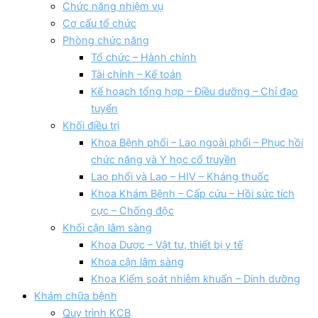
Chức năng nhiệm vụ
Cơ cấu tổ chức
Phòng chức năng
Tổ chức – Hành chính
Tài chính – Kế toán
Kế hoạch tổng hợp – Điều dưỡng – Chỉ đạo
tuyển
Khối điều trị
Khoa Bệnh phổi – Lao ngoài phổi – Phục hồi
chức năng và Y học cổ truyền
Lao phổi và Lao – HIV – Kháng thuốc
Khoa Khám Bệnh – Cấp cứu – Hồi sức tích
cực – Chống độc
Khối cận lâm sàng
Khoa Dược – Vật tư, thiết bị y tế
Khoa cận lâm sàng
Khoa Kiểm soát nhiễm khuẩn – Dinh dưỡng
Khám chữa bệnh
Quy trình KCB