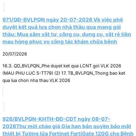
971/QĐ-BVLPQN ngày 20-07-2026 Về việc phê
duyệt kết quả lựa chọn nhà thầu qua mạng gói
thầu: Mua sắm vật tư, công cụ, dụng cụ, vật rẻ tiền
mau hòng phục vụ công tác khám chữa bệnh
20/07/2026
16.3. QD_BVLPQN_Phe duyet ket qua LCNT goi VLK 2026
(MAU PHU LUC 5-TT79) (2) 17. TB_BVLPQN_Thong bao ket
qua lua chon nha thau VLK 2026
926/BVLPQN-KHTH-ĐD-CĐT ngày 08-07-
2026Thư mời chào giá Gia hạn bản quyền bảo mật
thiết bị Tường lửa Fortinet FortiGate 120G cho Bệnh