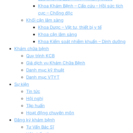
Khoa Khám Bệnh – Cấp cứu – Hồi sức tích
cực – Chống độc
Khối cận lâm sàng
Khoa Dược – Vật tư, thiết bị y tế
Khoa cận lâm sàng
Khoa Kiểm soát nhiễm khuẩn – Dinh dưỡng
Khám chữa bệnh
Quy trình KCB
Giá dịch vụ Khám Chữa Bệnh
Danh mục kỹ thuật
Danh mục VTYT
Sự kiện
Tin tức
Hội nghị
Tập huấn
Hoạt động chuyên môn
Đăng ký khám bệnh
Tư Vấn Bác Sĩ