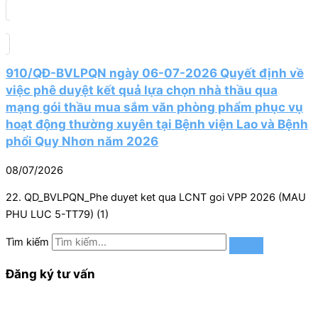
910/QĐ-BVLPQN ngày 06-07-2026 Quyết định về
việc phê duyệt kết quả lựa chọn nhà thầu qua
mạng gói thầu mua sắm văn phòng phẩm phục vụ
hoạt động thường xuyên tại Bệnh viện Lao và Bệnh
phổi Quy Nhơn năm 2026
08/07/2026
22. QD_BVLPQN_Phe duyet ket qua LCNT goi VPP 2026 (MAU
PHU LUC 5-TT79) (1)
Tìm kiếm
Đăng ký tư vấn