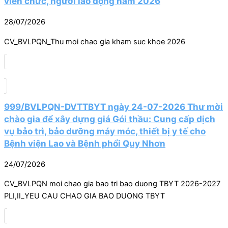
viên chức, người lao động năm 2026
28/07/2026
CV_BVLPQN_Thu moi chao gia kham suc khoe 2026
999/BVLPQN-DVTTBYT ngày 24-07-2026 Thư mời
chào gia để xây dựng giá Gói thầu: Cung cấp dịch
vụ bảo trì, bảo dưỡng máy móc, thiết bị y tế cho
Bệnh viện Lao và Bệnh phổi Quy Nhơn
24/07/2026
CV_BVLPQN moi chao gia bao tri bao duong TBYT 2026-2027
PLI,II_YEU CAU CHAO GIA BAO DUONG TBYT