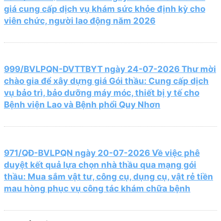
giá cung cấp dịch vụ khám sức khỏe định kỳ cho
viên chức, người lao động năm 2026
999/BVLPQN-DVTTBYT ngày 24-07-2026 Thư mời
chào gia để xây dựng giá Gói thầu: Cung cấp dịch
vụ bảo trì, bảo dưỡng máy móc, thiết bị y tế cho
Bệnh viện Lao và Bệnh phổi Quy Nhơn
971/QĐ-BVLPQN ngày 20-07-2026 Về việc phê
duyệt kết quả lựa chọn nhà thầu qua mạng gói
thầu: Mua sắm vật tư, công cụ, dụng cụ, vật rẻ tiền
mau hòng phục vụ công tác khám chữa bệnh