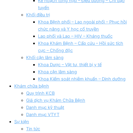
Kế hoạch tổng hợp – Điều dưỡng – Chỉ đạo
tuyển
Khối điều trị
Khoa Bệnh phổi – Lao ngoài phổi – Phục hồi
chức năng và Y học cổ truyền
Lao phổi và Lao – HIV – Kháng thuốc
Khoa Khám Bệnh – Cấp cứu – Hồi sức tích
cực – Chống độc
Khối cận lâm sàng
Khoa Dược – Vật tư, thiết bị y tế
Khoa cận lâm sàng
Khoa Kiểm soát nhiễm khuẩn – Dinh dưỡng
Khám chữa bệnh
Quy trình KCB
Giá dịch vụ Khám Chữa Bệnh
Danh mục kỹ thuật
Danh mục VTYT
Sự kiện
Tin tức