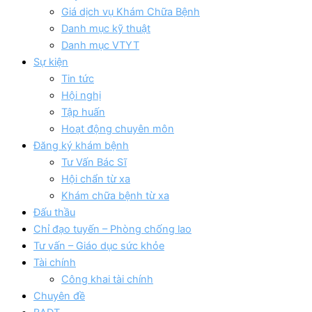
Giá dịch vụ Khám Chữa Bệnh
Danh mục kỹ thuật
Danh mục VTYT
Sự kiện
Tin tức
Hội nghị
Tập huấn
Hoạt động chuyên môn
Đăng ký khám bệnh
Tư Vấn Bác Sĩ
Hội chẩn từ xa
Khám chữa bệnh từ xa
Đấu thầu
Chỉ đạo tuyến – Phòng chống lao
Tư vấn – Giáo dục sức khỏe
Tài chính
Công khai tài chính
Chuyên đề