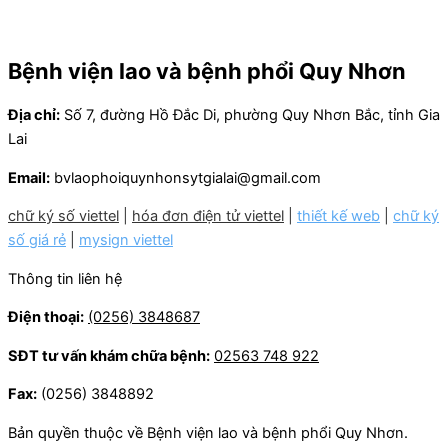
Bệnh viện lao và bệnh phổi Quy Nhơn
Địa chỉ:
Số 7, đường Hồ Đắc Di, phường Quy Nhơn Bắc, tỉnh Gia
Lai
Email:
bvlaophoiquynhonsytgialai@gmail.com
chữ ký số viettel
|
hóa đơn điện tử viettel
|
thiết kế web
|
chữ ký
số giá rẻ
|
mysign viettel
Thông tin liên hệ
Điện thoại:
(0256) 3848687
SĐT tư vấn khám chữa bệnh:
02563 748 922
Fax:
(0256) 3848892
Bản quyền thuộc về Bệnh viện lao và bệnh phổi Quy Nhơn.