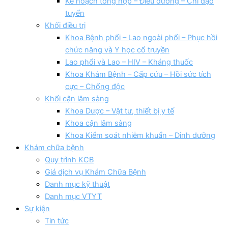
Kế hoạch tổng hợp – Điều dưỡng – Chỉ đạo
tuyển
Khối điều trị
Khoa Bệnh phổi – Lao ngoài phổi – Phục hồi
chức năng và Y học cổ truyền
Lao phổi và Lao – HIV – Kháng thuốc
Khoa Khám Bệnh – Cấp cứu – Hồi sức tích
cực – Chống độc
Khối cận lâm sàng
Khoa Dược – Vật tư, thiết bị y tế
Khoa cận lâm sàng
Khoa Kiểm soát nhiễm khuẩn – Dinh dưỡng
Khám chữa bệnh
Quy trình KCB
Giá dịch vụ Khám Chữa Bệnh
Danh mục kỹ thuật
Danh mục VTYT
Sự kiện
Tin tức