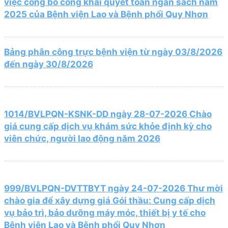
việc công bố công khai quyết toán ngân sách năm
2025 của Bệnh viện Lao và Bệnh phổi Quy Nhơn
Bảng phân công trực bệnh viện từ ngày 03/8/2026
đến ngày 30/8/2026
1014/BVLPQN-KSNK-DD ngày 28-07-2026 Chào
giá cung cấp dịch vụ khám sức khỏe định kỳ cho
viên chức, người lao động năm 2026
999/BVLPQN-DVTTBYT ngày 24-07-2026 Thư mời
chào gia để xây dựng giá Gói thầu: Cung cấp dịch
vụ bảo trì, bảo dưỡng máy móc, thiết bị y tế cho
Bệnh viện Lao và Bệnh phổi Quy Nhơn