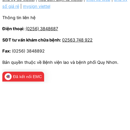
số giá rẻ
|
mysign viettel
Thông tin liên hệ
Điện thoại:
(0256) 3848687
SĐT tư vấn khám chữa bệnh:
02563 748 922
Fax:
(0256) 3848892
Bản quyền thuộc về Bệnh viện lao và bệnh phổi Quy Nhơn.
Đã kết nối EMC