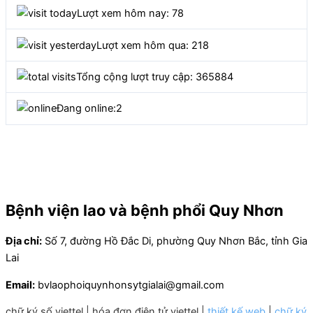
Lượt xem hôm nay: 78
Lượt xem hôm qua: 218
Tổng cộng lượt truy cập: 365884
Đang online:
2
Bệnh viện lao và bệnh phổi Quy Nhơn
Địa chỉ:
Số 7, đường Hồ Đắc Di, phường Quy Nhơn Bắc, tỉnh Gia
Lai
Email:
bvlaophoiquynhonsytgialai@gmail.com
chữ ký số viettel
|
hóa đơn điện tử viettel
|
thiết kế web
|
chữ ký