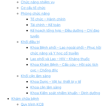
Chức năng nhiệm vụ
Cơ cấu tổ chức
Phòng chức năng
Tổ chức – Hành chính
Tài chính – Kế toán
Kế hoạch tổng hợp – Điều dưỡng – Chỉ đạo
tuyển
Khối điều trị
Khoa Bệnh phổi – Lao ngoài phổi – Phục hồi
chức năng và Y học cổ truyền
Lao phổi và Lao – HIV – Kháng thuốc
Khoa Khám Bệnh – Cấp cứu – Hồi sức tích
cực – Chống độc
Khối cận lâm sàng
Khoa Dược – Vật tư, thiết bị y tế
Khoa cận lâm sàng
Khoa Kiểm soát nhiễm khuẩn – Dinh dưỡng
Khám chữa bệnh
Quy trình KCB