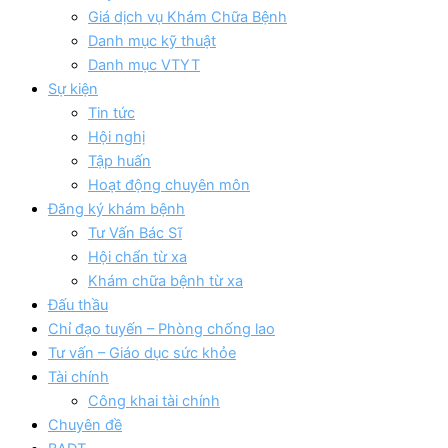
Giá dịch vụ Khám Chữa Bệnh
Danh mục kỹ thuật
Danh mục VTYT
Sự kiện
Tin tức
Hội nghị
Tập huấn
Hoạt động chuyên môn
Đăng ký khám bệnh
Tư Vấn Bác Sĩ
Hội chẩn từ xa
Khám chữa bệnh từ xa
Đấu thầu
Chỉ đạo tuyến – Phòng chống lao
Tư vấn – Giáo dục sức khỏe
Tài chính
Công khai tài chính
Chuyên đề