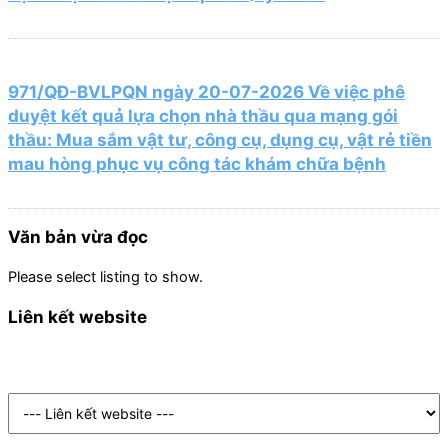
971/QĐ-BVLPQN ngày 20-07-2026 Về việc phê
duyệt kết quả lựa chọn nhà thầu qua mạng gói
thầu: Mua sắm vật tư, công cụ, dụng cụ, vật rẻ tiền
mau hòng phục vụ công tác khám chữa bệnh
Văn bản vừa đọc
Please select listing to show.
Liên kết website