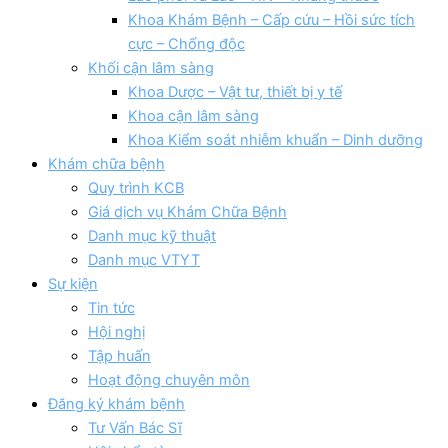
Khoa Khám Bệnh – Cấp cứu – Hồi sức tích
cực – Chống độc
Khối cận lâm sàng
Khoa Dược – Vật tư, thiết bị y tế
Khoa cận lâm sàng
Khoa Kiểm soát nhiễm khuẩn – Dinh dưỡng
Khám chữa bệnh
Quy trình KCB
Giá dịch vụ Khám Chữa Bệnh
Danh mục kỹ thuật
Danh mục VTYT
Sự kiện
Tin tức
Hội nghị
Tập huấn
Hoạt động chuyên môn
Đăng ký khám bệnh
Tư Vấn Bác Sĩ