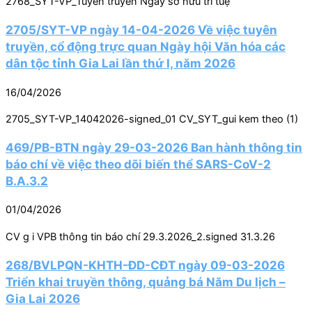
2768_SYT-VP_Tuyên truyền Ngày sở hữu trí tuệ
2705/SYT-VP ngày 14-04-2026 Về việc tuyên
truyền, cổ động trực quan Ngày hội Văn hóa các
dân tộc tỉnh Gia Lai lần thứ I, năm 2026
16/04/2026
2705_SYT-VP_14042026-signed_01 CV_SYT_gui kem theo (1)
469/PB-BTN ngày 29-03-2026 Ban hành thông tin
báo chí về việc theo dõi biến thể SARS-CoV-2
B.A.3.2
01/04/2026
CV g i VPB thông tin báo chí 29.3.2026_2.signed 31.3.26
268/BVLPQN-KHTH-ĐD-CĐT ngày 09-03-2026
Triển khai truyền thông, quảng bá Năm Du lịch –
Gia Lai 2026