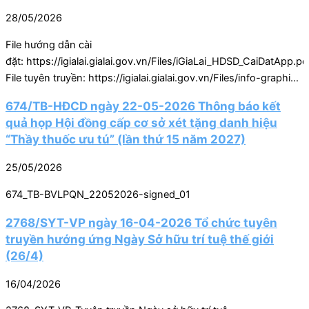
28/05/2026
File hướng dẫn cài
đặt: https://igialai.gialai.gov.vn/Files/iGiaLai_HDSD_CaiDatApp.pd
File tuyên truyền: https://igialai.gialai.gov.vn/Files/info-graphic-
iGialai.pdf Video hướng
674/TB-HĐCD ngày 22-05-2026 Thông báo kết
dẫn: https://igialai.gialai.gov.vn/Files/VIDEO-IGIALAI.mp4
quả họp Hội đồng cấp cơ sở xét tặng danh hiệu
https://igialai.gialai.gov.vn/Files/VIDEO-IGIALAI.mp4
“Thầy thuốc ưu tú” (lần thứ 15 năm 2027)
25/05/2026
674_TB-BVLPQN_22052026-signed_01
2768/SYT-VP ngày 16-04-2026 Tổ chức tuyên
truyền hướng ứng Ngày Sở hữu trí tuệ thế giới
(26/4)
16/04/2026