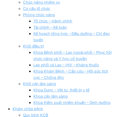
Chức năng nhiệm vụ
Cơ cấu tổ chức
Phòng chức năng
Tổ chức – Hành chính
Tài chính – Kế toán
Kế hoạch tổng hợp – Điều dưỡng – Chỉ đạo
tuyển
Khối điều trị
Khoa Bệnh phổi – Lao ngoài phổi – Phục hồi
chức năng và Y học cổ truyền
Lao phổi và Lao – HIV – Kháng thuốc
Khoa Khám Bệnh – Cấp cứu – Hồi sức tích
cực – Chống độc
Khối cận lâm sàng
Khoa Dược – Vật tư, thiết bị y tế
Khoa cận lâm sàng
Khoa Kiểm soát nhiễm khuẩn – Dinh dưỡng
Khám chữa bệnh
Quy trình KCB