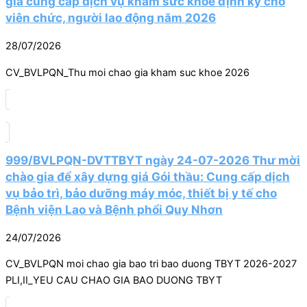
giá cung cấp dịch vụ khám sức khỏe định kỳ cho
viên chức, người lao động năm 2026
28/07/2026
CV_BVLPQN_Thu moi chao gia kham suc khoe 2026
999/BVLPQN-DVTTBYT ngày 24-07-2026 Thư mời
chào gia để xây dựng giá Gói thầu: Cung cấp dịch
vụ bảo trì, bảo dưỡng máy móc, thiết bị y tế cho
Bệnh viện Lao và Bệnh phổi Quy Nhơn
24/07/2026
CV_BVLPQN moi chao gia bao tri bao duong TBYT 2026-2027
PLI,II_YEU CAU CHAO GIA BAO DUONG TBYT