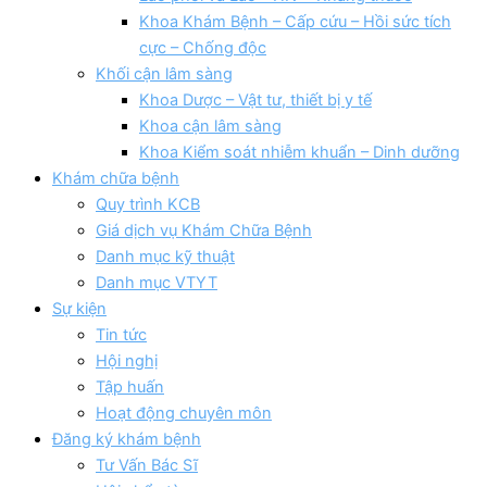
Khoa Khám Bệnh – Cấp cứu – Hồi sức tích
cực – Chống độc
Khối cận lâm sàng
Khoa Dược – Vật tư, thiết bị y tế
Khoa cận lâm sàng
Khoa Kiểm soát nhiễm khuẩn – Dinh dưỡng
Khám chữa bệnh
Quy trình KCB
Giá dịch vụ Khám Chữa Bệnh
Danh mục kỹ thuật
Danh mục VTYT
Sự kiện
Tin tức
Hội nghị
Tập huấn
Hoạt động chuyên môn
Đăng ký khám bệnh
Tư Vấn Bác Sĩ