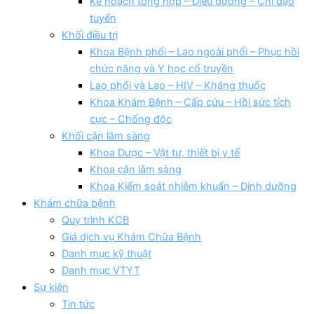
Kế hoạch tổng hợp – Điều dưỡng – Chỉ đạo
tuyển
Khối điều trị
Khoa Bệnh phổi – Lao ngoài phổi – Phục hồi
chức năng và Y học cổ truyền
Lao phổi và Lao – HIV – Kháng thuốc
Khoa Khám Bệnh – Cấp cứu – Hồi sức tích
cực – Chống độc
Khối cận lâm sàng
Khoa Dược – Vật tư, thiết bị y tế
Khoa cận lâm sàng
Khoa Kiểm soát nhiễm khuẩn – Dinh dưỡng
Khám chữa bệnh
Quy trình KCB
Giá dịch vụ Khám Chữa Bệnh
Danh mục kỹ thuật
Danh mục VTYT
Sự kiện
Tin tức