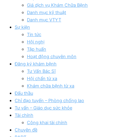
Giá dịch vụ Khám Chữa Bệnh
Danh mục kỹ thuật
Danh mục VTYT
Sự kiện
Tin tức
Hội nghị
Tập huấn
Hoạt động chuyên môn
Đăng ký khám bệnh
Tư Vấn Bác Sĩ
Hội chẩn từ xa
Khám chữa bệnh từ xa
Đấu thầu
Chỉ đạo tuyến – Phòng chống lao
Tư vấn – Giáo dục sức khỏe
Tài chính
Công khai tài chính
Chuyên đề