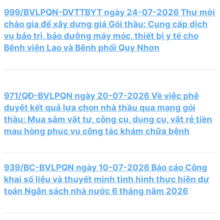
999/BVLPQN-DVTTBYT ngày 24-07-2026 Thư mời
chào gia để xây dựng giá Gói thầu: Cung cấp dịch
vụ bảo trì, bảo dưỡng máy móc, thiết bị y tế cho
Bệnh viện Lao và Bệnh phổi Quy Nhơn
971/QĐ-BVLPQN ngày 20-07-2026 Về việc phê
duyệt kết quả lựa chọn nhà thầu qua mạng gói
thầu: Mua sắm vật tư, công cụ, dụng cụ, vật rẻ tiền
mau hòng phục vụ công tác khám chữa bệnh
939/BC-BVLPQN ngày 10-07-2026 Báo cáo Công
khai số liệu và thuyết minh tình hình thực hiện dự
toán Ngân sách nhà nước 6 tháng năm 2026