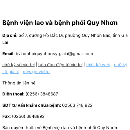
Bệnh viện lao và bệnh phổi Quy Nhơn
Địa chỉ:
Số 7, đường Hồ Đắc Di, phường Quy Nhơn Bắc, tỉnh Gia
Lai
Email:
bvlaophoiquynhonsytgialai@gmail.com
chữ ký số viettel
|
hóa đơn điện tử viettel
|
thiết kế web
|
chữ ký
số giá rẻ
|
mysign viettel
Thông tin liên hệ
Điện thoại:
(0256) 3848687
SĐT tư vấn khám chữa bệnh:
02563 748 922
Fax:
(0256) 3848892
Bản quyền thuộc về Bệnh viện lao và bệnh phổi Quy Nhơn.