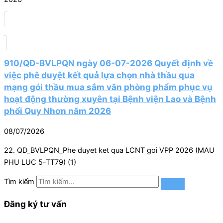
910/QĐ-BVLPQN ngày 06-07-2026 Quyết định về
việc phê duyệt kết quả lựa chọn nhà thầu qua
mạng gói thầu mua sắm văn phòng phẩm phục vụ
hoạt động thường xuyên tại Bệnh viện Lao và Bệnh
phổi Quy Nhơn năm 2026
08/07/2026
22. QD_BVLPQN_Phe duyet ket qua LCNT goi VPP 2026 (MAU
PHU LUC 5-TT79) (1)
Tìm kiếm
Đăng ký tư vấn