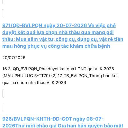
971/QĐ-BVLPQN ngày 20-07-2026 Về việc phê
duyệt kết quả lựa chọn nhà thầu qua mạng gói
thầu: Mua sắm vật tư, công cụ, dụng cụ, vật rẻ tiền
mau hòng phục vụ công tác khám chữa bệnh
20/07/2026
16.3. QD_BVLPQN_Phe duyet ket qua LCNT goi VLK 2026
(MAU PHU LUC 5-TT79) (2) 17. TB_BVLPQN_Thong bao ket
qua lua chon nha thau VLK 2026
926/BVLPQN-KHTH-ĐD-CĐT ngày 08-07-
2026Thư mời chào giá Gia hạn bản quyền bảo mật