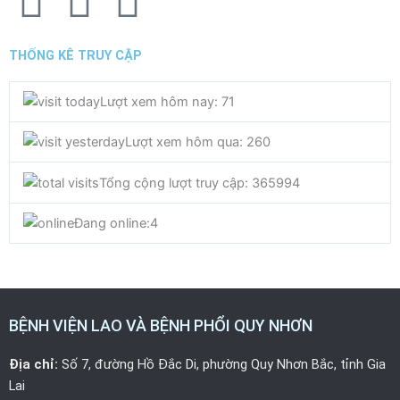
a
w
o
THỐNG KÊ TRUY CẬP
c
i
u
Lượt xem hôm nay: 71
e
t
t
Lượt xem hôm qua: 260
b
t
u
Tổng cộng lượt truy cập: 365994
o
e
b
Đang online:
4
o
r
e
k
BỆNH VIỆN LAO VÀ BỆNH PHỔI QUY NHƠN
Địa chỉ:
Số 7, đường Hồ Đắc Di, phường Quy Nhơn Bắc, tỉnh Gia
Lai