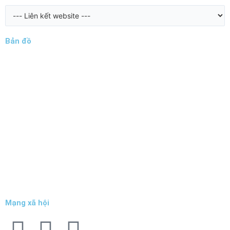
Bản đồ
Mạng xã hội
F
T
Y