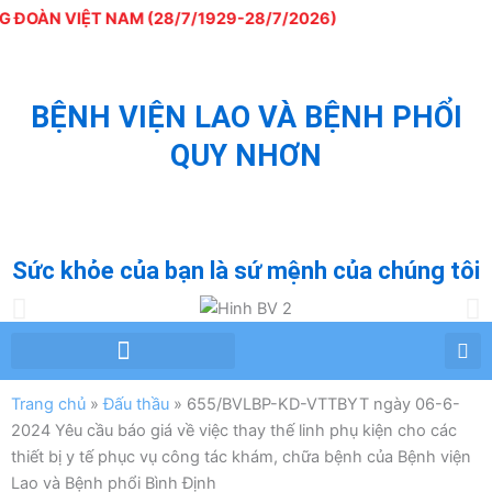
Nhảy
ĐOÀN VIỆT NAM (28/7/1929-28/7/2026)
tới
nội
dung
BỆNH VIỆN LAO VÀ BỆNH PHỔI
QUY NHƠN
QUY NHON TUBERCULOSIS AND LUNG
DISEASE HOSPITAL
Sức khỏe của bạn là sứ mệnh của chúng tôi
Chỉ đạo tuyến – Phòng chống lao
Tư vấn – Giáo dục sức khỏe
Trang chủ
»
Đấu thầu
»
655/BVLBP-KD-VTTBYT ngày 06-6-
2024 Yêu cầu báo giá về việc thay thế linh phụ kiện cho các
thiết bị y tế phục vụ công tác khám, chữa bệnh của Bệnh viện
Lao và Bệnh phổi Bình Định