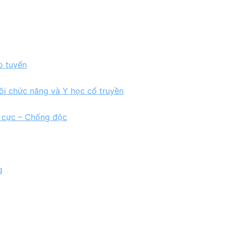
o tuyển
ồi chức năng và Y học cổ truyền
h cực – Chống độc
g