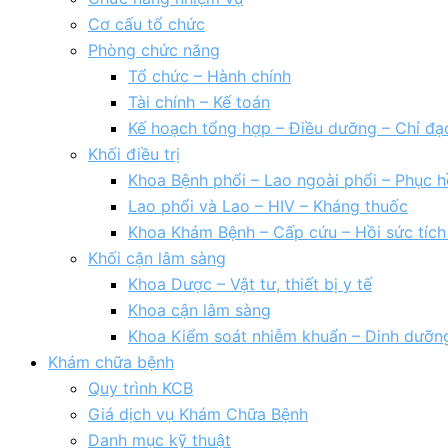
Cơ cấu tổ chức
Phòng chức năng
Tổ chức – Hành chính
Tài chính – Kế toán
Kế hoạch tổng hợp – Điều dưỡng – Chỉ đạ
Khối điều trị
Khoa Bệnh phổi – Lao ngoài phổi – Phục h
Lao phổi và Lao – HIV – Kháng thuốc
Khoa Khám Bệnh – Cấp cứu – Hồi sức tíc
Khối cận lâm sàng
Khoa Dược – Vật tư, thiết bị y tế
Khoa cận lâm sàng
Khoa Kiểm soát nhiễm khuẩn – Dinh dưỡn
Khám chữa bệnh
Quy trình KCB
Giá dịch vụ Khám Chữa Bệnh
Danh mục kỹ thuật