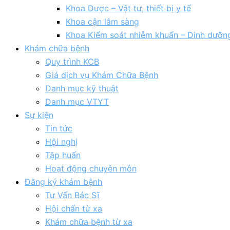
Khoa Dược – Vật tư, thiết bị y tế
Khoa cận lâm sàng
Khoa Kiểm soát nhiễm khuẩn – Dinh dưỡn
Khám chữa bệnh
Quy trình KCB
Giá dịch vụ Khám Chữa Bệnh
Danh mục kỹ thuật
Danh mục VTYT
Sự kiện
Tin tức
Hội nghị
Tập huấn
Hoạt động chuyên môn
Đăng ký khám bệnh
Tư Vấn Bác Sĩ
Hội chẩn từ xa
Khám chữa bệnh từ xa