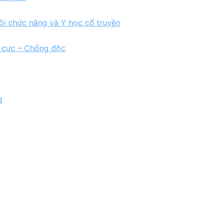
ồi chức năng và Y học cổ truyền
h cực – Chống độc
g