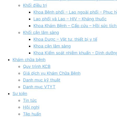
Khối điều trị
Khoa Bệnh phổi – Lao ngoài phổi – Phục h
Lao phổi và Lao – HIV – Kháng thuốc
Khoa Khám Bệnh – Cấp cứu – Hồi sức tíc
Khối cận lâm sàng
Khoa Dược – Vật tư, thiết bị y tế
Khoa cận lâm sàng
Khoa Kiểm soát nhiễm khuẩn – Dinh dưỡn
Khám chữa bệnh
Quy trình KCB
Giá dịch vụ Khám Chữa Bệnh
Danh mục kỹ thuật
Danh mục VTYT
Sự kiện
Tin tức
Hội nghị
Tập huấn