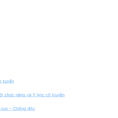
o tuyển
ồi chức năng và Y học cổ truyền
h cực – Chống độc