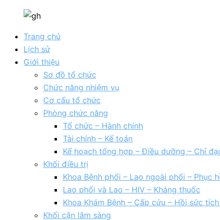
Trang chủ
Lịch sử
Giới thiệu
Sơ đồ tổ chức
Chức năng nhiệm vụ
Cơ cấu tổ chức
Phòng chức năng
Tổ chức – Hành chính
Tài chính – Kế toán
Kế hoạch tổng hợp – Điều dưỡng – Chỉ đạ
Khối điều trị
Khoa Bệnh phổi – Lao ngoài phổi – Phục h
Lao phổi và Lao – HIV – Kháng thuốc
Khoa Khám Bệnh – Cấp cứu – Hồi sức tíc
Khối cận lâm sàng