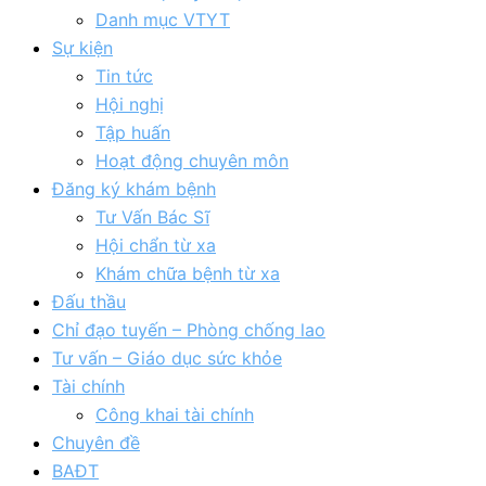
Danh mục VTYT
Sự kiện
Tin tức
Hội nghị
Tập huấn
Hoạt động chuyên môn
Đăng ký khám bệnh
Tư Vấn Bác Sĩ
Hội chẩn từ xa
Khám chữa bệnh từ xa
Đấu thầu
Chỉ đạo tuyến – Phòng chống lao
Tư vấn – Giáo dục sức khỏe
Tài chính
Công khai tài chính
Chuyên đề
BAĐT