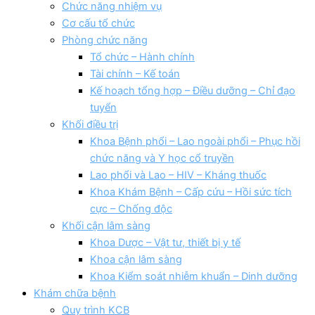
Chức năng nhiệm vụ
Cơ cấu tổ chức
Phòng chức năng
Tổ chức – Hành chính
Tài chính – Kế toán
Kế hoạch tổng hợp – Điều dưỡng – Chỉ đạo
tuyển
Khối điều trị
Khoa Bệnh phổi – Lao ngoài phổi – Phục hồi
chức năng và Y học cổ truyền
Lao phổi và Lao – HIV – Kháng thuốc
Khoa Khám Bệnh – Cấp cứu – Hồi sức tích
cực – Chống độc
Khối cận lâm sàng
Khoa Dược – Vật tư, thiết bị y tế
Khoa cận lâm sàng
Khoa Kiểm soát nhiễm khuẩn – Dinh dưỡng
Khám chữa bệnh
Quy trình KCB