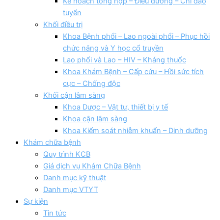
Kế hoạch tổng hợp – Điều dưỡng – Chỉ đạo
tuyển
Khối điều trị
Khoa Bệnh phổi – Lao ngoài phổi – Phục hồi
chức năng và Y học cổ truyền
Lao phổi và Lao – HIV – Kháng thuốc
Khoa Khám Bệnh – Cấp cứu – Hồi sức tích
cực – Chống độc
Khối cận lâm sàng
Khoa Dược – Vật tư, thiết bị y tế
Khoa cận lâm sàng
Khoa Kiểm soát nhiễm khuẩn – Dinh dưỡng
Khám chữa bệnh
Quy trình KCB
Giá dịch vụ Khám Chữa Bệnh
Danh mục kỹ thuật
Danh mục VTYT
Sự kiện
Tin tức