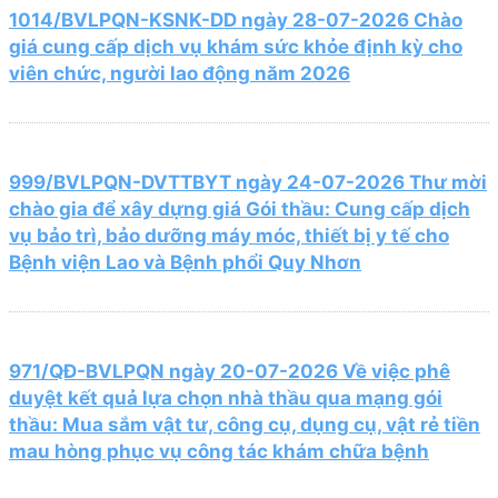
1014/BVLPQN-KSNK-DD ngày 28-07-2026 Chào
giá cung cấp dịch vụ khám sức khỏe định kỳ cho
viên chức, người lao động năm 2026
999/BVLPQN-DVTTBYT ngày 24-07-2026 Thư mời
chào gia để xây dựng giá Gói thầu: Cung cấp dịch
vụ bảo trì, bảo dưỡng máy móc, thiết bị y tế cho
Bệnh viện Lao và Bệnh phổi Quy Nhơn
971/QĐ-BVLPQN ngày 20-07-2026 Về việc phê
duyệt kết quả lựa chọn nhà thầu qua mạng gói
thầu: Mua sắm vật tư, công cụ, dụng cụ, vật rẻ tiền
mau hòng phục vụ công tác khám chữa bệnh