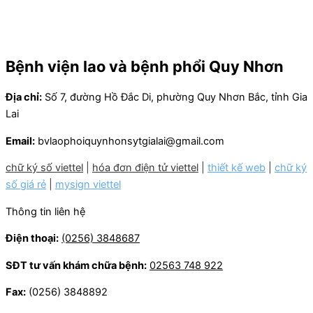
Bệnh viện lao và bệnh phổi Quy Nhơn
Địa chỉ:
Số 7, đường Hồ Đắc Di, phường Quy Nhơn Bắc, tỉnh Gia
Lai
Email:
bvlaophoiquynhonsytgialai@gmail.com
chữ ký số viettel
|
hóa đơn điện tử viettel
|
thiết kế web
|
chữ ký
số giá rẻ
|
mysign viettel
Thông tin liên hệ
Điện thoại:
(0256) 3848687
SĐT tư vấn khám chữa bệnh:
02563 748 922
Fax:
(0256) 3848892