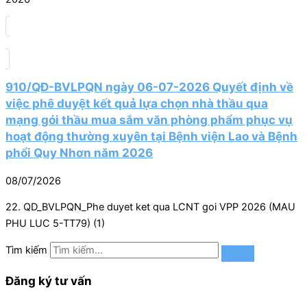
910/QĐ-BVLPQN ngày 06-07-2026 Quyết định về
việc phê duyệt kết quả lựa chọn nhà thầu qua
mạng gói thầu mua sắm văn phòng phẩm phục vụ
hoạt động thường xuyên tại Bệnh viện Lao và Bệnh
phổi Quy Nhơn năm 2026
08/07/2026
22. QD_BVLPQN_Phe duyet ket qua LCNT goi VPP 2026 (MAU
PHU LUC 5-TT79) (1)
Tìm kiếm
Đăng ký tư vấn