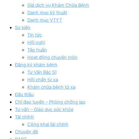
Giá dịch vụ Khám Chữa Bệnh
Danh mục kỹ thuật
Danh mục VTYT
Sự kiện
Tin tức
Hội nghị
Tập huấn
Hoạt động chuyên môn
Đăng ký khám bệnh
Tư Vấn Bác Sĩ
Hội chẩn từ xa
Khám chữa bệnh từ xa
Đấu thầu
Chỉ đạo tuyến – Phòng chống lao
Tư vấn – Giáo dục sức khỏe
Tài chính
Công khai tài chính
Chuyên đề