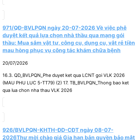
971/QĐ-BVLPQN ngày 20-07-2026 Về việc phê
duyệt kết quả lựa chọn nhà thầu qua mạng gói
thầu: Mua sắm vật tư, công cụ, dụng cụ, vật rẻ tiền
mau hòng phục vụ công tác khám chữa bệnh
20/07/2026
16.3. QD_BVLPQN_Phe duyet ket qua LCNT goi VLK 2026
(MAU PHU LUC 5-TT79) (2) 17. TB_BVLPQN_Thong bao ket
qua lua chon nha thau VLK 2026
926/BVLPQN-KHTH-ĐD-CĐT ngày 08-07-
2026Thư mời chào giá Gia hạn bản quyền bảo mật