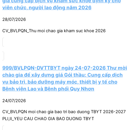
giá cung cấp dịch vụ khám sức khỏe định kỳ cho
viên chức, người lao động năm 2026
28/07/2026
CV_BVLPQN_Thu moi chao gia kham suc khoe 2026
999/BVLPQN-DVTTBYT ngày 24-07-2026 Thư mời
chào gia để xây dựng giá Gói thầu: Cung cấp dịch
vụ bảo trì, bảo dưỡng máy móc, thiết bị y tế cho
Bệnh viện Lao và Bệnh phổi Quy Nhơn
24/07/2026
CV_BVLPQN moi chao gia bao tri bao duong TBYT 2026-2027
PLI,II_YEU CAU CHAO GIA BAO DUONG TBYT