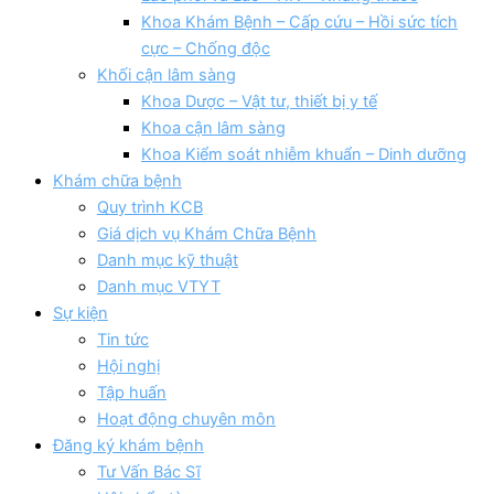
Khoa Khám Bệnh – Cấp cứu – Hồi sức tích
cực – Chống độc
Khối cận lâm sàng
Khoa Dược – Vật tư, thiết bị y tế
Khoa cận lâm sàng
Khoa Kiểm soát nhiễm khuẩn – Dinh dưỡng
Khám chữa bệnh
Quy trình KCB
Giá dịch vụ Khám Chữa Bệnh
Danh mục kỹ thuật
Danh mục VTYT
Sự kiện
Tin tức
Hội nghị
Tập huấn
Hoạt động chuyên môn
Đăng ký khám bệnh
Tư Vấn Bác Sĩ