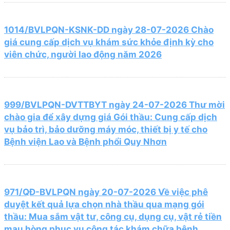
1014/BVLPQN-KSNK-DD ngày 28-07-2026 Chào
giá cung cấp dịch vụ khám sức khỏe định kỳ cho
viên chức, người lao động năm 2026
999/BVLPQN-DVTTBYT ngày 24-07-2026 Thư mời
chào gia để xây dựng giá Gói thầu: Cung cấp dịch
vụ bảo trì, bảo dưỡng máy móc, thiết bị y tế cho
Bệnh viện Lao và Bệnh phổi Quy Nhơn
971/QĐ-BVLPQN ngày 20-07-2026 Về việc phê
duyệt kết quả lựa chọn nhà thầu qua mạng gói
thầu: Mua sắm vật tư, công cụ, dụng cụ, vật rẻ tiền
mau hòng phục vụ công tác khám chữa bệnh