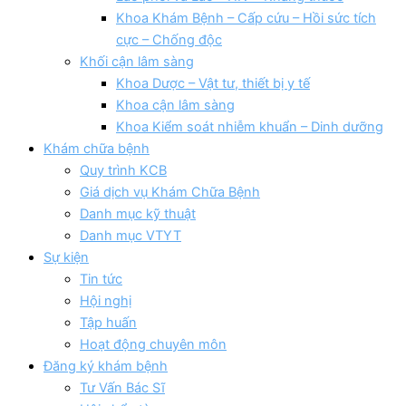
Khoa Khám Bệnh – Cấp cứu – Hồi sức tích
cực – Chống độc
Khối cận lâm sàng
Khoa Dược – Vật tư, thiết bị y tế
Khoa cận lâm sàng
Khoa Kiểm soát nhiễm khuẩn – Dinh dưỡng
Khám chữa bệnh
Quy trình KCB
Giá dịch vụ Khám Chữa Bệnh
Danh mục kỹ thuật
Danh mục VTYT
Sự kiện
Tin tức
Hội nghị
Tập huấn
Hoạt động chuyên môn
Đăng ký khám bệnh
Tư Vấn Bác Sĩ