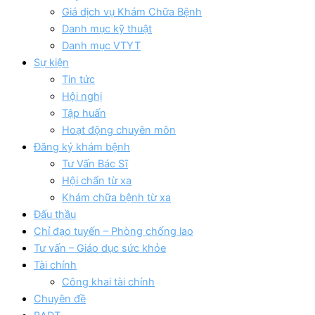
Giá dịch vụ Khám Chữa Bệnh
Danh mục kỹ thuật
Danh mục VTYT
Sự kiện
Tin tức
Hội nghị
Tập huấn
Hoạt động chuyên môn
Đăng ký khám bệnh
Tư Vấn Bác Sĩ
Hội chẩn từ xa
Khám chữa bệnh từ xa
Đấu thầu
Chỉ đạo tuyến – Phòng chống lao
Tư vấn – Giáo dục sức khỏe
Tài chính
Công khai tài chính
Chuyên đề