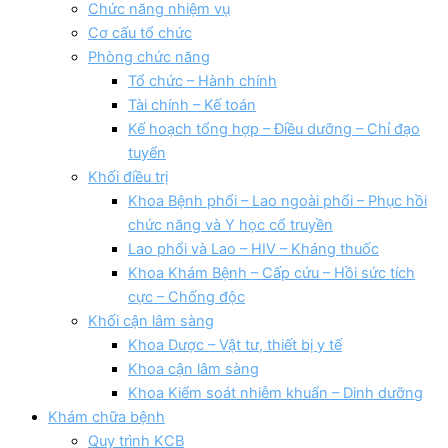
Chức năng nhiệm vụ
Cơ cấu tổ chức
Phòng chức năng
Tổ chức – Hành chính
Tài chính – Kế toán
Kế hoạch tổng hợp – Điều dưỡng – Chỉ đạo
tuyển
Khối điều trị
Khoa Bệnh phổi – Lao ngoài phổi – Phục hồi
chức năng và Y học cổ truyền
Lao phổi và Lao – HIV – Kháng thuốc
Khoa Khám Bệnh – Cấp cứu – Hồi sức tích
cực – Chống độc
Khối cận lâm sàng
Khoa Dược – Vật tư, thiết bị y tế
Khoa cận lâm sàng
Khoa Kiểm soát nhiễm khuẩn – Dinh dưỡng
Khám chữa bệnh
Quy trình KCB