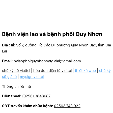
Bệnh viện lao và bệnh phổi Quy Nhơn
Địa chỉ:
Số 7, đường Hồ Đắc Di, phường Quy Nhơn Bắc, tỉnh Gia
Lai
Email:
bvlaophoiquynhonsytgialai@gmail.com
chữ ký số viettel
|
hóa đơn điện tử viettel
|
thiết kế web
|
chữ ký
số giá rẻ
|
mysign viettel
Thông tin liên hệ
Điện thoại:
(0256) 3848687
SĐT tư vấn khám chữa bệnh:
02563 748 922