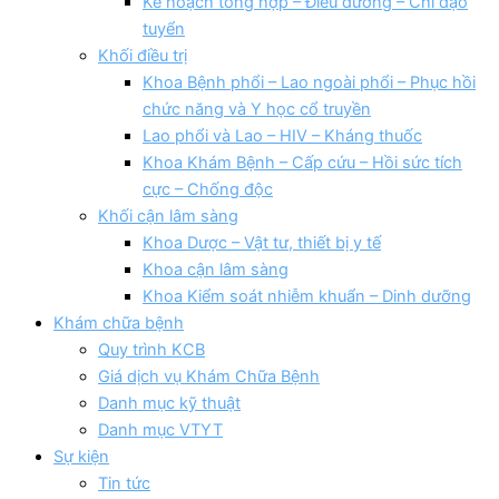
Kế hoạch tổng hợp – Điều dưỡng – Chỉ đạo
tuyển
Khối điều trị
Khoa Bệnh phổi – Lao ngoài phổi – Phục hồi
chức năng và Y học cổ truyền
Lao phổi và Lao – HIV – Kháng thuốc
Khoa Khám Bệnh – Cấp cứu – Hồi sức tích
cực – Chống độc
Khối cận lâm sàng
Khoa Dược – Vật tư, thiết bị y tế
Khoa cận lâm sàng
Khoa Kiểm soát nhiễm khuẩn – Dinh dưỡng
Khám chữa bệnh
Quy trình KCB
Giá dịch vụ Khám Chữa Bệnh
Danh mục kỹ thuật
Danh mục VTYT
Sự kiện
Tin tức