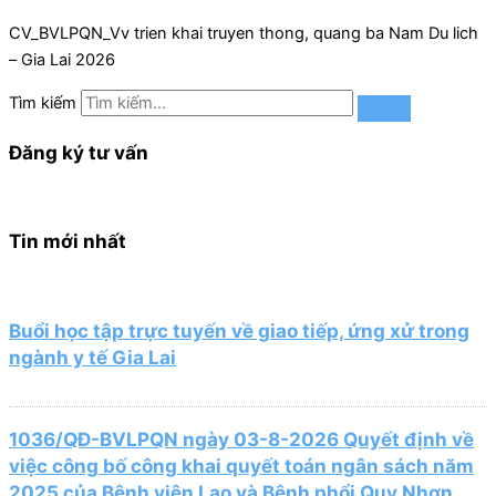
CV_BVLPQN_Vv trien khai truyen thong, quang ba Nam Du lich
– Gia Lai 2026
Tìm kiếm
Đăng ký tư vấn
Tin mới nhất
Buổi học tập trực tuyến về giao tiếp, ứng xử trong
ngành y tế Gia Lai
1036/QĐ-BVLPQN ngày 03-8-2026 Quyết định về
việc công bố công khai quyết toán ngân sách năm
2025 của Bệnh viện Lao và Bệnh phổi Quy Nhơn