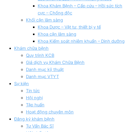
Khoa Khám Bệnh – Cấp cứu – Hồi sức tích
cực – Chống độc
Khối cận lâm sàng
Khoa Dược – Vật tư, thiết bị y tế
Khoa cận lâm sàng
Khoa Kiểm soát nhiễm khuẩn – Dinh dưỡng
Khám chữa bệnh
Quy trình KCB
Giá dịch vụ Khám Chữa Bệnh
Danh mục kỹ thuật
Danh mục VTYT
Sự kiện
Tin tức
Hội nghị
Tập huấn
Hoạt động chuyên môn
Đăng ký khám bệnh
Tư Vấn Bác Sĩ