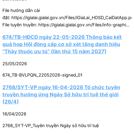
File hướng dẫn cài
đặt: https://igialai.gialai.gov.vn/Files/iGiaLai_HDSD_CaiDatApp.pd
File tuyên truyền: https://igialai.gialai.gov.vn/Files/info-graphic-
iGialai.pdf Video hướng
674/TB-HĐCD ngày 22-05-2026 Thông báo kết
dẫn: https://igialai.gialai.gov.vn/Files/VIDEO-IGIALAI.mp4
quả họp Hội đồng cấp cơ sở xét tặng danh hiệu
https://igialai.gialai.gov.vn/Files/VIDEO-IGIALAI.mp4
“Thầy thuốc ưu tú” (lần thứ 15 năm 2027)
25/05/2026
674_TB-BVLPQN_22052026-signed_01
2768/SYT-VP ngày 16-04-2026 Tổ chức tuyên
truyền hướng ứng Ngày Sở hữu trí tuệ thế giới
(26/4)
16/04/2026
2768_SYT-VP_Tuyên truyền Ngày sở hữu trí tuệ