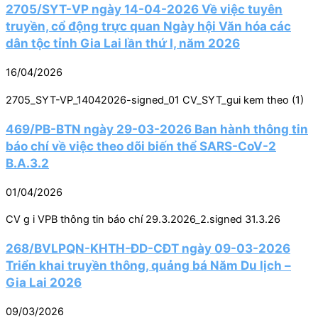
2705/SYT-VP ngày 14-04-2026 Về việc tuyên
truyền, cổ động trực quan Ngày hội Văn hóa các
dân tộc tỉnh Gia Lai lần thứ I, năm 2026
16/04/2026
2705_SYT-VP_14042026-signed_01 CV_SYT_gui kem theo (1)
469/PB-BTN ngày 29-03-2026 Ban hành thông tin
báo chí về việc theo dõi biến thể SARS-CoV-2
B.A.3.2
01/04/2026
CV g i VPB thông tin báo chí 29.3.2026_2.signed 31.3.26
268/BVLPQN-KHTH-ĐD-CĐT ngày 09-03-2026
Triển khai truyền thông, quảng bá Năm Du lịch –
Gia Lai 2026
09/03/2026