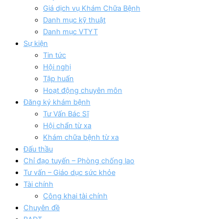
Giá dịch vụ Khám Chữa Bệnh
Danh mục kỹ thuật
Danh mục VTYT
Sự kiện
Tin tức
Hội nghị
Tập huấn
Hoạt động chuyên môn
Đăng ký khám bệnh
Tư Vấn Bác Sĩ
Hội chẩn từ xa
Khám chữa bệnh từ xa
Đấu thầu
Chỉ đạo tuyến – Phòng chống lao
Tư vấn – Giáo dục sức khỏe
Tài chính
Công khai tài chính
Chuyên đề