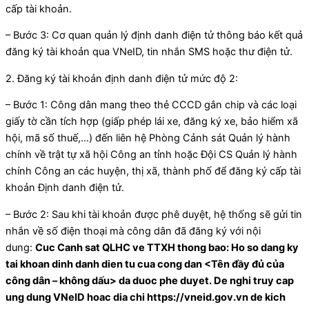
cấp tài khoản.
– Bước 3: Cơ quan quản lý định danh điện tử thông báo kết quả
đăng ký tài khoản qua VNeID, tin nhắn SMS hoặc thư điện tử.
2. Đăng ký tài khoản định danh điện tử mức độ 2:
– Bước 1: Công dân mang theo thẻ CCCD gắn chip và các loại
giấy tờ cần tích hợp (giấp phép lái xe, đăng ký xe, bảo hiểm xã
hội, mã số thuế,…) đến liên hệ Phòng Cảnh sát Quản lý hành
chính về trật tự xã hội Công an tỉnh hoặc Đội CS Quản lý hành
chính Công an các huyện, thị xã, thành phố để đăng ký cấp tài
khoản Định danh điện tử.
– Bước 2: Sau khi tài khoản được phê duyệt, hệ thống sẽ gửi tin
nhắn về số điện thoại mà công dân đã đăng ký với nội
dung:
Cuc Canh sat QLHC ve TTXH thong bao: Ho so dang ky
tai khoan dinh danh dien tu cua cong dan <Tên đầy đủ của
công dân – không dấu> da duoc phe duyet. De nghi truy cap
ung dung VNeID hoac dia chi https://vneid.gov.vn de kich