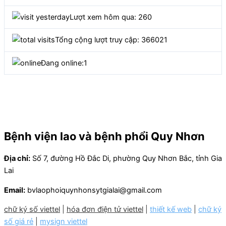
Lượt xem hôm qua: 260
Tổng cộng lượt truy cập: 366021
Đang online:
1
Bệnh viện lao và bệnh phổi Quy Nhơn
Địa chỉ:
Số 7, đường Hồ Đắc Di, phường Quy Nhơn Bắc, tỉnh Gia
Lai
Email:
bvlaophoiquynhonsytgialai@gmail.com
chữ ký số viettel
|
hóa đơn điện tử viettel
|
thiết kế web
|
chữ ký
số giá rẻ
|
mysign viettel