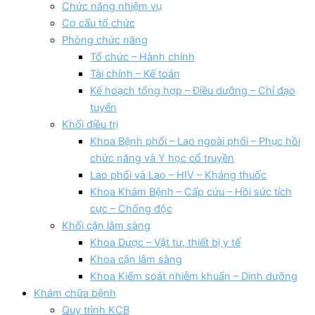
Chức năng nhiệm vụ
Cơ cấu tổ chức
Phòng chức năng
Tổ chức – Hành chính
Tài chính – Kế toán
Kế hoạch tổng hợp – Điều dưỡng – Chỉ đạo
tuyển
Khối điều trị
Khoa Bệnh phổi – Lao ngoài phổi – Phục hồi
chức năng và Y học cổ truyền
Lao phổi và Lao – HIV – Kháng thuốc
Khoa Khám Bệnh – Cấp cứu – Hồi sức tích
cực – Chống độc
Khối cận lâm sàng
Khoa Dược – Vật tư, thiết bị y tế
Khoa cận lâm sàng
Khoa Kiểm soát nhiễm khuẩn – Dinh dưỡng
Khám chữa bệnh
Quy trình KCB