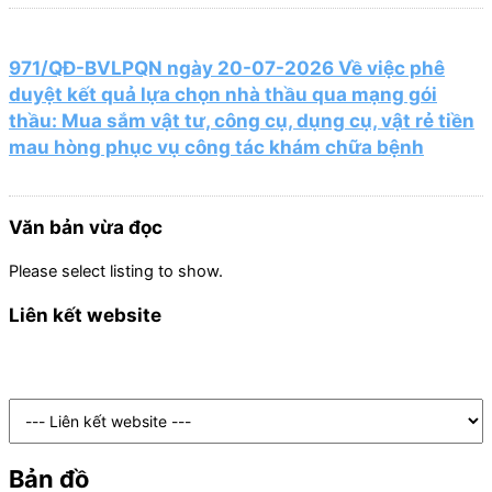
971/QĐ-BVLPQN ngày 20-07-2026 Về việc phê
duyệt kết quả lựa chọn nhà thầu qua mạng gói
thầu: Mua sắm vật tư, công cụ, dụng cụ, vật rẻ tiền
mau hòng phục vụ công tác khám chữa bệnh
Văn bản vừa đọc
Please select listing to show.
Liên kết website
Bản đồ