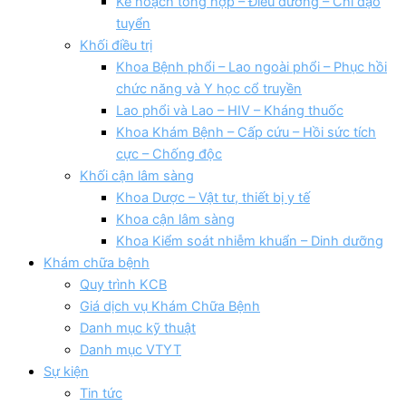
Kế hoạch tổng hợp – Điều dưỡng – Chỉ đạo
tuyển
Khối điều trị
Khoa Bệnh phổi – Lao ngoài phổi – Phục hồi
chức năng và Y học cổ truyền
Lao phổi và Lao – HIV – Kháng thuốc
Khoa Khám Bệnh – Cấp cứu – Hồi sức tích
cực – Chống độc
Khối cận lâm sàng
Khoa Dược – Vật tư, thiết bị y tế
Khoa cận lâm sàng
Khoa Kiểm soát nhiễm khuẩn – Dinh dưỡng
Khám chữa bệnh
Quy trình KCB
Giá dịch vụ Khám Chữa Bệnh
Danh mục kỹ thuật
Danh mục VTYT
Sự kiện
Tin tức