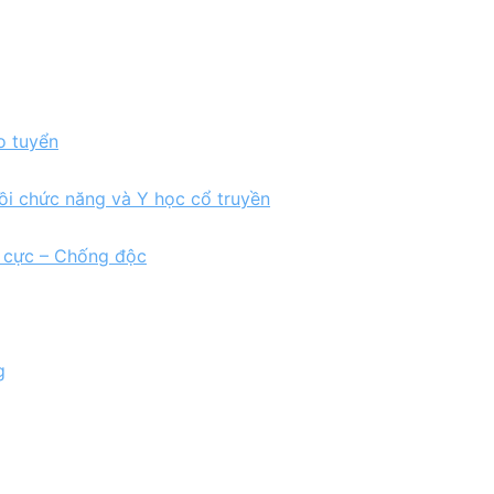
o tuyển
ồi chức năng và Y học cổ truyền
h cực – Chống độc
g