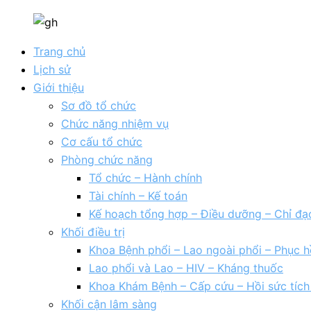
Trang chủ
Lịch sử
Giới thiệu
Sơ đồ tổ chức
Chức năng nhiệm vụ
Cơ cấu tổ chức
Phòng chức năng
Tổ chức – Hành chính
Tài chính – Kế toán
Kế hoạch tổng hợp – Điều dưỡng – Chỉ đạ
Khối điều trị
Khoa Bệnh phổi – Lao ngoài phổi – Phục h
Lao phổi và Lao – HIV – Kháng thuốc
Khoa Khám Bệnh – Cấp cứu – Hồi sức tíc
Khối cận lâm sàng