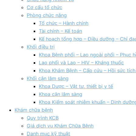
Cơ cấu tổ chức
Phòng chức năng
Tổ chức – Hành chính
Tài chính – Kế toán
Kế hoạch tổng hợp – Điều dưỡng – Chỉ đạ
Khối điều trị
Khoa Bệnh phổi – Lao ngoài phổi – Phục h
Lao phổi và Lao – HIV – Kháng thuốc
Khoa Khám Bệnh – Cấp cứu – Hồi sức tíc
Khối cận lâm sàng
Khoa Dược – Vật tư, thiết bị y tế
Khoa cận lâm sàng
Khoa Kiểm soát nhiễm khuẩn – Dinh dưỡn
Khám chữa bệnh
Quy trình KCB
Giá dịch vụ Khám Chữa Bệnh
Danh mục kỹ thuật