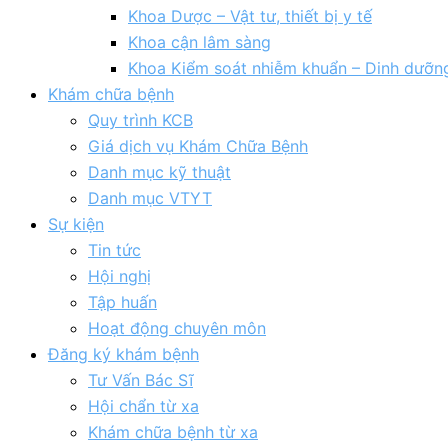
Khoa Dược – Vật tư, thiết bị y tế
Khoa cận lâm sàng
Khoa Kiểm soát nhiễm khuẩn – Dinh dưỡn
Khám chữa bệnh
Quy trình KCB
Giá dịch vụ Khám Chữa Bệnh
Danh mục kỹ thuật
Danh mục VTYT
Sự kiện
Tin tức
Hội nghị
Tập huấn
Hoạt động chuyên môn
Đăng ký khám bệnh
Tư Vấn Bác Sĩ
Hội chẩn từ xa
Khám chữa bệnh từ xa