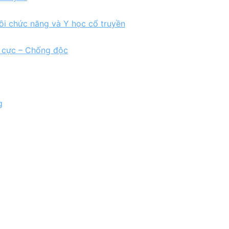
ồi chức năng và Y học cổ truyền
h cực – Chống độc
g