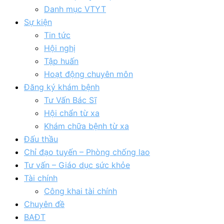
Danh mục VTYT
Sự kiện
Tin tức
Hội nghị
Tập huấn
Hoạt động chuyên môn
Đăng ký khám bệnh
Tư Vấn Bác Sĩ
Hội chẩn từ xa
Khám chữa bệnh từ xa
Đấu thầu
Chỉ đạo tuyến – Phòng chống lao
Tư vấn – Giáo dục sức khỏe
Tài chính
Công khai tài chính
Chuyên đề
BAĐT