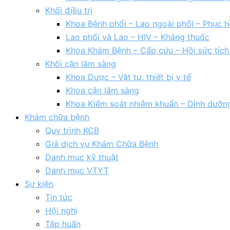
Khối điều trị
Khoa Bệnh phổi – Lao ngoài phổi – Phục h
Lao phổi và Lao – HIV – Kháng thuốc
Khoa Khám Bệnh – Cấp cứu – Hồi sức tíc
Khối cận lâm sàng
Khoa Dược – Vật tư, thiết bị y tế
Khoa cận lâm sàng
Khoa Kiểm soát nhiễm khuẩn – Dinh dưỡn
Khám chữa bệnh
Quy trình KCB
Giá dịch vụ Khám Chữa Bệnh
Danh mục kỹ thuật
Danh mục VTYT
Sự kiện
Tin tức
Hội nghị
Tập huấn