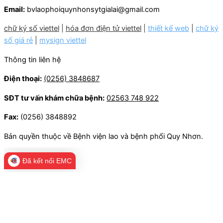
Email:
bvlaophoiquynhonsytgialai@gmail.com
chữ ký số viettel
|
hóa đơn điện tử viettel
|
thiết kế web
|
chữ ký
số giá rẻ
|
mysign viettel
Thông tin liên hệ
Điện thoại:
(0256) 3848687
SĐT tư vấn khám chữa bệnh:
02563 748 922
Fax:
(0256) 3848892
Bản quyền thuộc về Bệnh viện lao và bệnh phổi Quy Nhơn.
Đã kết nối EMC