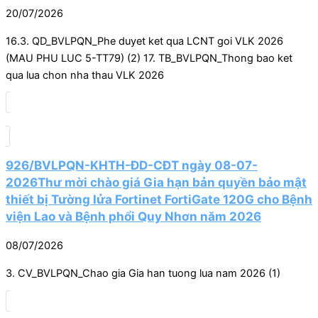
20/07/2026
16.3. QD_BVLPQN_Phe duyet ket qua LCNT goi VLK 2026
(MAU PHU LUC 5-TT79) (2) 17. TB_BVLPQN_Thong bao ket
qua lua chon nha thau VLK 2026
926/BVLPQN-KHTH-ĐD-CĐT ngày 08-07-
2026Thư mời chào giá Gia hạn bản quyền bảo mật
thiết bị Tường lửa Fortinet FortiGate 120G cho Bệnh
viện Lao và Bệnh phổi Quy Nhơn năm 2026
08/07/2026
3. CV_BVLPQN_Chao gia Gia han tuong lua nam 2026 (1)