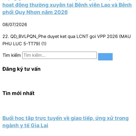
hoạt động thường xuyên tại Bệnh viện Lao và Bệnh
phổi Quy Nhơn năm 2026
08/07/2026
22. QD_BVLPQN_Phe duyet ket qua LCNT goi VPP 2026 (MAU
PHU LUC 5-TT79) (1)
Tìm kiếm
Đăng ký tư vấn
Tin mới nhất
Buổi học tập trực tuyến về giao tiếp, ứng xử trong
ngành y tế Gia Lai