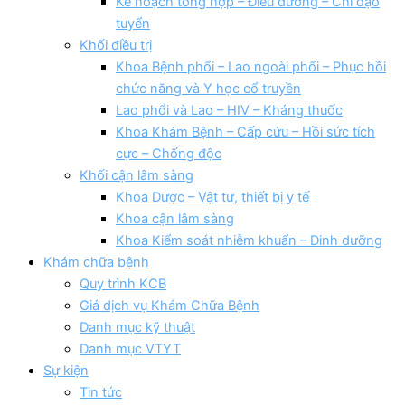
Kế hoạch tổng hợp – Điều dưỡng – Chỉ đạo
tuyển
Khối điều trị
Khoa Bệnh phổi – Lao ngoài phổi – Phục hồi
chức năng và Y học cổ truyền
Lao phổi và Lao – HIV – Kháng thuốc
Khoa Khám Bệnh – Cấp cứu – Hồi sức tích
cực – Chống độc
Khối cận lâm sàng
Khoa Dược – Vật tư, thiết bị y tế
Khoa cận lâm sàng
Khoa Kiểm soát nhiễm khuẩn – Dinh dưỡng
Khám chữa bệnh
Quy trình KCB
Giá dịch vụ Khám Chữa Bệnh
Danh mục kỹ thuật
Danh mục VTYT
Sự kiện
Tin tức