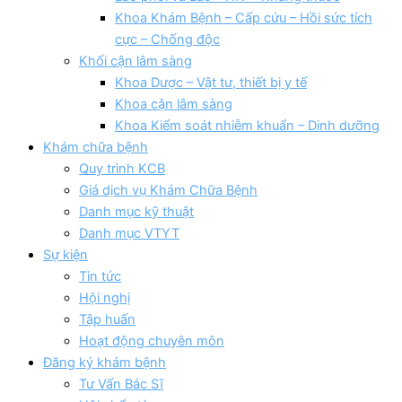
Khoa Khám Bệnh – Cấp cứu – Hồi sức tích
cực – Chống độc
Khối cận lâm sàng
Khoa Dược – Vật tư, thiết bị y tế
Khoa cận lâm sàng
Khoa Kiểm soát nhiễm khuẩn – Dinh dưỡng
Khám chữa bệnh
Quy trình KCB
Giá dịch vụ Khám Chữa Bệnh
Danh mục kỹ thuật
Danh mục VTYT
Sự kiện
Tin tức
Hội nghị
Tập huấn
Hoạt động chuyên môn
Đăng ký khám bệnh
Tư Vấn Bác Sĩ