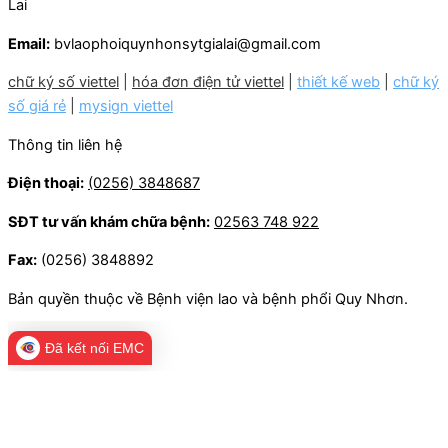
Lai
Email:
bvlaophoiquynhonsytgialai@gmail.com
chữ ký số viettel
|
hóa đơn điện tử viettel
|
thiết kế web
|
chữ ký
số giá rẻ
|
mysign viettel
Thông tin liên hệ
Điện thoại:
(0256) 3848687
SĐT tư vấn khám chữa bệnh:
02563 748 922
Fax:
(0256) 3848892
Bản quyền thuộc về Bệnh viện lao và bệnh phổi Quy Nhơn.
Đã kết nối EMC