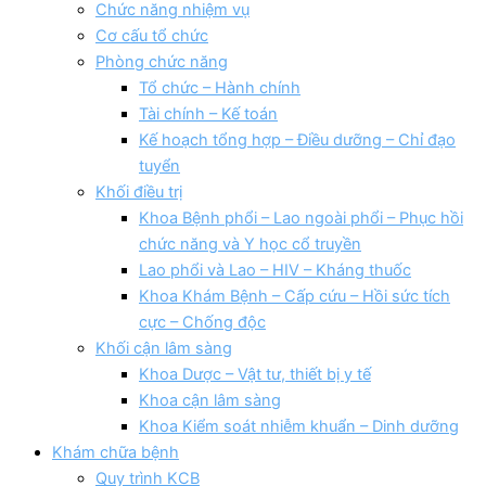
Chức năng nhiệm vụ
Cơ cấu tổ chức
Phòng chức năng
Tổ chức – Hành chính
Tài chính – Kế toán
Kế hoạch tổng hợp – Điều dưỡng – Chỉ đạo
tuyển
Khối điều trị
Khoa Bệnh phổi – Lao ngoài phổi – Phục hồi
chức năng và Y học cổ truyền
Lao phổi và Lao – HIV – Kháng thuốc
Khoa Khám Bệnh – Cấp cứu – Hồi sức tích
cực – Chống độc
Khối cận lâm sàng
Khoa Dược – Vật tư, thiết bị y tế
Khoa cận lâm sàng
Khoa Kiểm soát nhiễm khuẩn – Dinh dưỡng
Khám chữa bệnh
Quy trình KCB