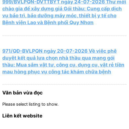
999/BVLPQN-DVTTBYT ngày 24-07-2026 Thư mời
chào gia để xây dựng giá Gói thầu: Cung cấp dịch
vụ bảo trì, bảo dưỡng máy móc, thiết bị y tế cho
Bệnh viện Lao và Bệnh phổi Quy Nhơn
971/QĐ-BVLPQN ngày 20-07-2026 Về việc phê
duyệt kết quả lựa chọn nhà thầu qua mạng gói
thầu: Mua sắm vật tư, công cụ, dụng cụ, vật rẻ tiền
mau hòng phục vụ công tác khám chữa bệnh
Văn bản vừa đọc
Please select listing to show.
Liên kết website