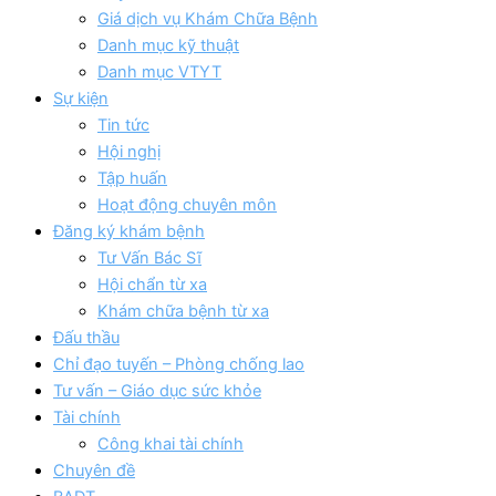
Giá dịch vụ Khám Chữa Bệnh
Danh mục kỹ thuật
Danh mục VTYT
Sự kiện
Tin tức
Hội nghị
Tập huấn
Hoạt động chuyên môn
Đăng ký khám bệnh
Tư Vấn Bác Sĩ
Hội chẩn từ xa
Khám chữa bệnh từ xa
Đấu thầu
Chỉ đạo tuyến – Phòng chống lao
Tư vấn – Giáo dục sức khỏe
Tài chính
Công khai tài chính
Chuyên đề