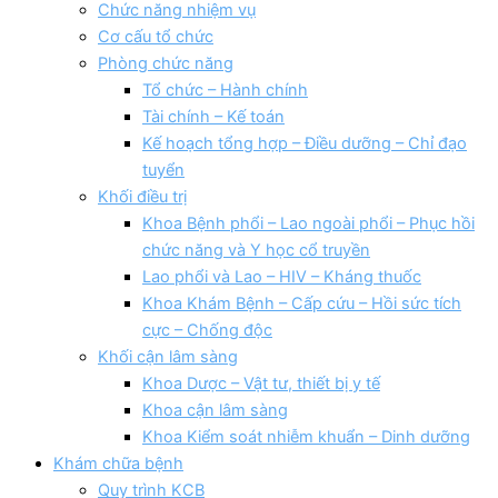
Chức năng nhiệm vụ
Cơ cấu tổ chức
Phòng chức năng
Tổ chức – Hành chính
Tài chính – Kế toán
Kế hoạch tổng hợp – Điều dưỡng – Chỉ đạo
tuyển
Khối điều trị
Khoa Bệnh phổi – Lao ngoài phổi – Phục hồi
chức năng và Y học cổ truyền
Lao phổi và Lao – HIV – Kháng thuốc
Khoa Khám Bệnh – Cấp cứu – Hồi sức tích
cực – Chống độc
Khối cận lâm sàng
Khoa Dược – Vật tư, thiết bị y tế
Khoa cận lâm sàng
Khoa Kiểm soát nhiễm khuẩn – Dinh dưỡng
Khám chữa bệnh
Quy trình KCB