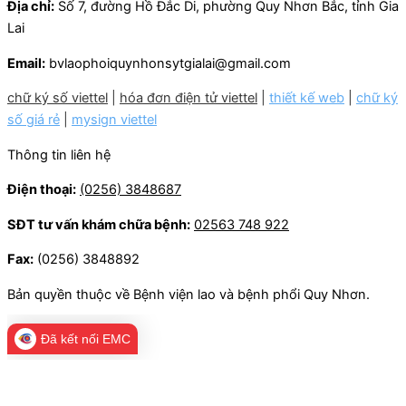
Địa chỉ:
Số 7, đường Hồ Đắc Di, phường Quy Nhơn Bắc, tỉnh Gia
Lai
Email:
bvlaophoiquynhonsytgialai@gmail.com
chữ ký số viettel
|
hóa đơn điện tử viettel
|
thiết kế web
|
chữ ký
số giá rẻ
|
mysign viettel
Thông tin liên hệ
Điện thoại:
(0256) 3848687
SĐT tư vấn khám chữa bệnh:
02563 748 922
Fax:
(0256) 3848892
Bản quyền thuộc về Bệnh viện lao và bệnh phổi Quy Nhơn.
Đã kết nối EMC