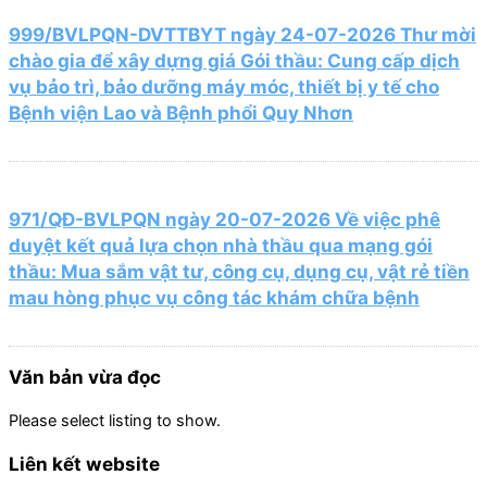
999/BVLPQN-DVTTBYT ngày 24-07-2026 Thư mời
chào gia để xây dựng giá Gói thầu: Cung cấp dịch
vụ bảo trì, bảo dưỡng máy móc, thiết bị y tế cho
Bệnh viện Lao và Bệnh phổi Quy Nhơn
971/QĐ-BVLPQN ngày 20-07-2026 Về việc phê
duyệt kết quả lựa chọn nhà thầu qua mạng gói
thầu: Mua sắm vật tư, công cụ, dụng cụ, vật rẻ tiền
mau hòng phục vụ công tác khám chữa bệnh
Văn bản vừa đọc
Please select listing to show.
Liên kết website