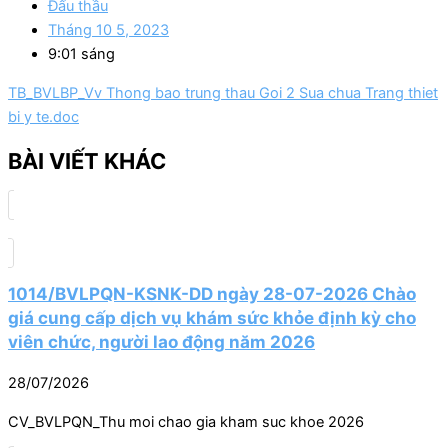
Đấu thầu
Tháng 10 5, 2023
9:01 sáng
TB_BVLBP_Vv Thong bao trung thau Goi 2 Sua chua Trang thiet
bi y te.doc
BÀI VIẾT KHÁC
1014/BVLPQN-KSNK-DD ngày 28-07-2026 Chào
giá cung cấp dịch vụ khám sức khỏe định kỳ cho
viên chức, người lao động năm 2026
28/07/2026
CV_BVLPQN_Thu moi chao gia kham suc khoe 2026