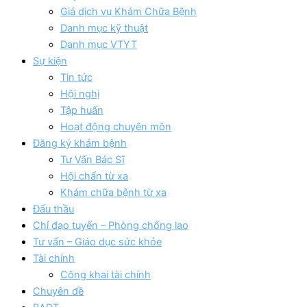
Giá dịch vụ Khám Chữa Bệnh
Danh mục kỹ thuật
Danh mục VTYT
Sự kiện
Tin tức
Hội nghị
Tập huấn
Hoạt động chuyên môn
Đăng ký khám bệnh
Tư Vấn Bác Sĩ
Hội chẩn từ xa
Khám chữa bệnh từ xa
Đấu thầu
Chỉ đạo tuyến – Phòng chống lao
Tư vấn – Giáo dục sức khỏe
Tài chính
Công khai tài chính
Chuyên đề