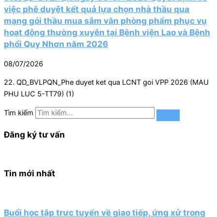
việc phê duyệt kết quả lựa chọn nhà thầu qua
mạng gói thầu mua sắm văn phòng phẩm phục vụ
hoạt động thường xuyên tại Bệnh viện Lao và Bệnh
phổi Quy Nhơn năm 2026
08/07/2026
22. QD_BVLPQN_Phe duyet ket qua LCNT goi VPP 2026 (MAU
PHU LUC 5-TT79) (1)
Tìm kiếm
Đăng ký tư vấn
Tin mới nhất
Buổi học tập trực tuyến về giao tiếp, ứng xử trong