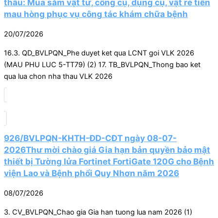
thầu: Mua sắm vật tư, công cụ, dụng cụ, vật rẻ tiền
mau hòng phục vụ công tác khám chữa bệnh
20/07/2026
16.3. QD_BVLPQN_Phe duyet ket qua LCNT goi VLK 2026
(MAU PHU LUC 5-TT79) (2) 17. TB_BVLPQN_Thong bao ket
qua lua chon nha thau VLK 2026
926/BVLPQN-KHTH-ĐD-CĐT ngày 08-07-
2026Thư mời chào giá Gia hạn bản quyền bảo mật
thiết bị Tường lửa Fortinet FortiGate 120G cho Bệnh
viện Lao và Bệnh phổi Quy Nhơn năm 2026
08/07/2026
3. CV_BVLPQN_Chao gia Gia han tuong lua nam 2026 (1)