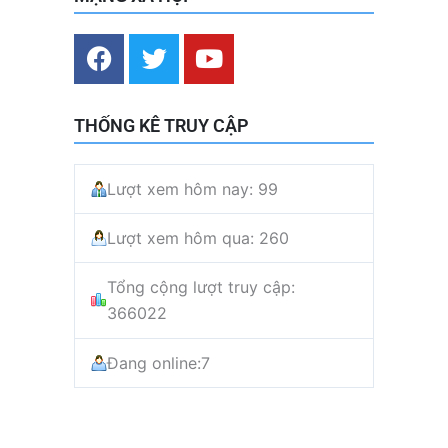
F
T
Y
a
w
o
c
i
u
e
t
t
THỐNG KÊ TRUY CẬP
b
t
u
o
e
b
Lượt xem hôm nay: 99
o
r
e
k
Lượt xem hôm qua: 260
Tổng cộng lượt truy cập:
366022
Đang online:
7