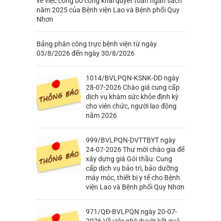
về việc công bố công khai quyết toán ngân sách
năm 2025 của Bệnh viện Lao và Bệnh phổi Quy
Nhơn
Bảng phân công trực bệnh viện từ ngày
03/8/2026 đến ngày 30/8/2026
1014/BVLPQN-KSNK-DD ngày
28-07-2026 Chào giá cung cấp
dịch vụ khám sức khỏe định kỳ
cho viên chức, người lao động
năm 2026
999/BVLPQN-DVTTBYT ngày
24-07-2026 Thư mời chào gia để
xây dựng giá Gói thầu: Cung
cấp dịch vụ bảo trì, bảo dưỡng
máy móc, thiết bị y tế cho Bệnh
viện Lao và Bệnh phổi Quy Nhơn
971/QĐ-BVLPQN ngày 20-07-