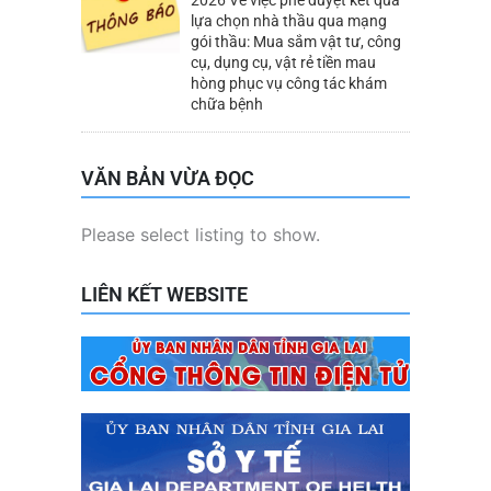
2026 Về việc phê duyệt kết quả
lựa chọn nhà thầu qua mạng
gói thầu: Mua sắm vật tư, công
cụ, dụng cụ, vật rẻ tiền mau
hòng phục vụ công tác khám
chữa bệnh
VĂN BẢN VỪA ĐỌC
Please select listing to show.
LIÊN KẾT WEBSITE