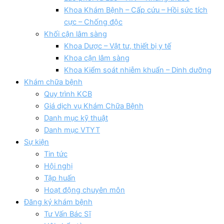
Khoa Khám Bệnh – Cấp cứu – Hồi sức tích
cực – Chống độc
Khối cận lâm sàng
Khoa Dược – Vật tư, thiết bị y tế
Khoa cận lâm sàng
Khoa Kiểm soát nhiễm khuẩn – Dinh dưỡng
Khám chữa bệnh
Quy trình KCB
Giá dịch vụ Khám Chữa Bệnh
Danh mục kỹ thuật
Danh mục VTYT
Sự kiện
Tin tức
Hội nghị
Tập huấn
Hoạt động chuyên môn
Đăng ký khám bệnh
Tư Vấn Bác Sĩ