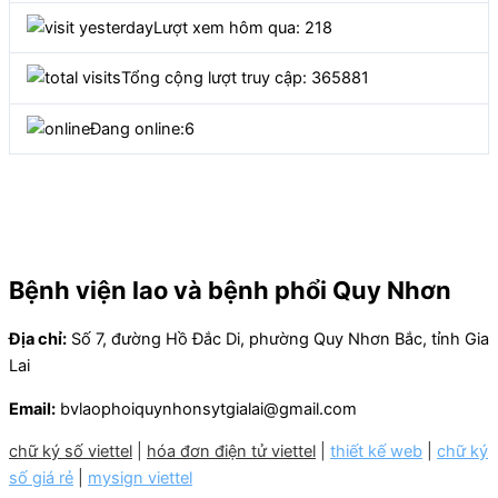
Lượt xem hôm qua: 218
Tổng cộng lượt truy cập: 365881
Đang online:
6
Bệnh viện lao và bệnh phổi Quy Nhơn
Địa chỉ:
Số 7, đường Hồ Đắc Di, phường Quy Nhơn Bắc, tỉnh Gia
Lai
Email:
bvlaophoiquynhonsytgialai@gmail.com
chữ ký số viettel
|
hóa đơn điện tử viettel
|
thiết kế web
|
chữ ký
số giá rẻ
|
mysign viettel