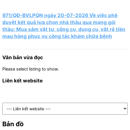
971/QĐ-BVLPQN ngày 20-07-2026 Về việc phê
duyệt kết quả lựa chọn nhà thầu qua mạng gói
thầu: Mua sắm vật tư, công cụ, dụng cụ, vật rẻ tiền
mau hòng phục vụ công tác khám chữa bệnh
Văn bản vừa đọc
Please select listing to show.
Liên kết website
Bản đồ