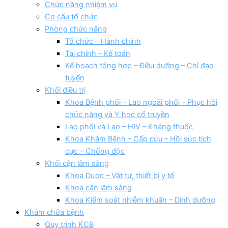
Chức năng nhiệm vụ
Cơ cấu tổ chức
Phòng chức năng
Tổ chức – Hành chính
Tài chính – Kế toán
Kế hoạch tổng hợp – Điều dưỡng – Chỉ đạo
tuyển
Khối điều trị
Khoa Bệnh phổi – Lao ngoài phổi – Phục hồi
chức năng và Y học cổ truyền
Lao phổi và Lao – HIV – Kháng thuốc
Khoa Khám Bệnh – Cấp cứu – Hồi sức tích
cực – Chống độc
Khối cận lâm sàng
Khoa Dược – Vật tư, thiết bị y tế
Khoa cận lâm sàng
Khoa Kiểm soát nhiễm khuẩn – Dinh dưỡng
Khám chữa bệnh
Quy trình KCB