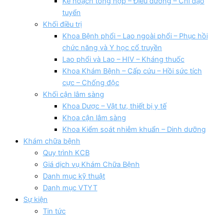
Kế hoạch tổng hợp – Điều dưỡng – Chỉ đạo
tuyển
Khối điều trị
Khoa Bệnh phổi – Lao ngoài phổi – Phục hồi
chức năng và Y học cổ truyền
Lao phổi và Lao – HIV – Kháng thuốc
Khoa Khám Bệnh – Cấp cứu – Hồi sức tích
cực – Chống độc
Khối cận lâm sàng
Khoa Dược – Vật tư, thiết bị y tế
Khoa cận lâm sàng
Khoa Kiểm soát nhiễm khuẩn – Dinh dưỡng
Khám chữa bệnh
Quy trình KCB
Giá dịch vụ Khám Chữa Bệnh
Danh mục kỹ thuật
Danh mục VTYT
Sự kiện
Tin tức