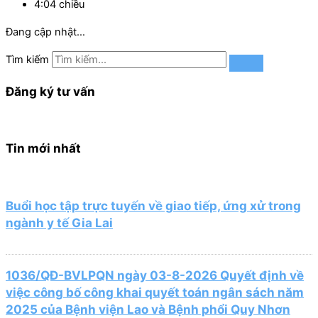
4:04 chiều
Đang cập nhật…
Tìm kiếm
Đăng ký tư vấn
Tin mới nhất
Buổi học tập trực tuyến về giao tiếp, ứng xử trong
ngành y tế Gia Lai
1036/QĐ-BVLPQN ngày 03-8-2026 Quyết định về
việc công bố công khai quyết toán ngân sách năm
2025 của Bệnh viện Lao và Bệnh phổi Quy Nhơn