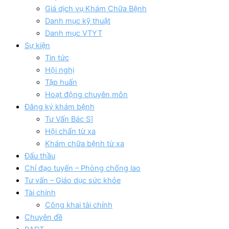
Giá dịch vụ Khám Chữa Bệnh
Danh mục kỹ thuật
Danh mục VTYT
Sự kiện
Tin tức
Hội nghị
Tập huấn
Hoạt động chuyên môn
Đăng ký khám bệnh
Tư Vấn Bác Sĩ
Hội chẩn từ xa
Khám chữa bệnh từ xa
Đấu thầu
Chỉ đạo tuyến – Phòng chống lao
Tư vấn – Giáo dục sức khỏe
Tài chính
Công khai tài chính
Chuyên đề