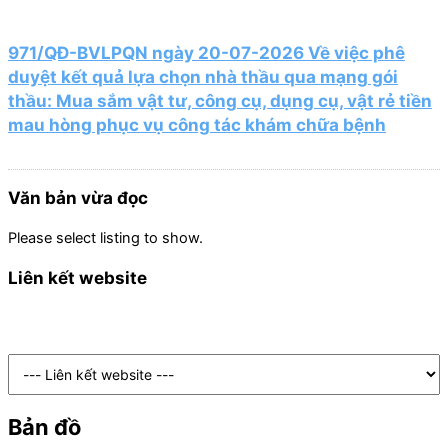
971/QĐ-BVLPQN ngày 20-07-2026 Về việc phê
duyệt kết quả lựa chọn nhà thầu qua mạng gói
thầu: Mua sắm vật tư, công cụ, dụng cụ, vật rẻ tiền
mau hòng phục vụ công tác khám chữa bệnh
Văn bản vừa đọc
Please select listing to show.
Liên kết website
Bản đồ