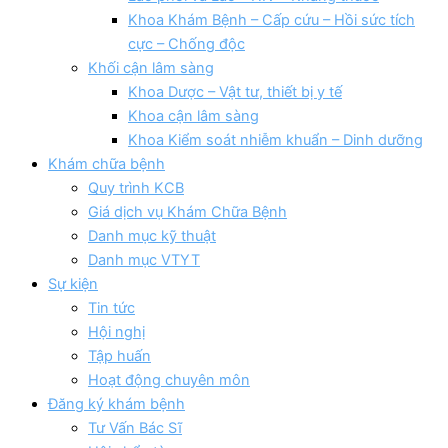
Khoa Khám Bệnh – Cấp cứu – Hồi sức tích
cực – Chống độc
Khối cận lâm sàng
Khoa Dược – Vật tư, thiết bị y tế
Khoa cận lâm sàng
Khoa Kiểm soát nhiễm khuẩn – Dinh dưỡng
Khám chữa bệnh
Quy trình KCB
Giá dịch vụ Khám Chữa Bệnh
Danh mục kỹ thuật
Danh mục VTYT
Sự kiện
Tin tức
Hội nghị
Tập huấn
Hoạt động chuyên môn
Đăng ký khám bệnh
Tư Vấn Bác Sĩ