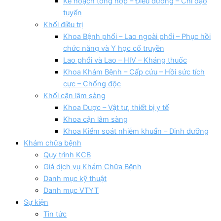
Kế hoạch tổng hợp – Điều dưỡng – Chỉ đạo
tuyển
Khối điều trị
Khoa Bệnh phổi – Lao ngoài phổi – Phục hồi
chức năng và Y học cổ truyền
Lao phổi và Lao – HIV – Kháng thuốc
Khoa Khám Bệnh – Cấp cứu – Hồi sức tích
cực – Chống độc
Khối cận lâm sàng
Khoa Dược – Vật tư, thiết bị y tế
Khoa cận lâm sàng
Khoa Kiểm soát nhiễm khuẩn – Dinh dưỡng
Khám chữa bệnh
Quy trình KCB
Giá dịch vụ Khám Chữa Bệnh
Danh mục kỹ thuật
Danh mục VTYT
Sự kiện
Tin tức