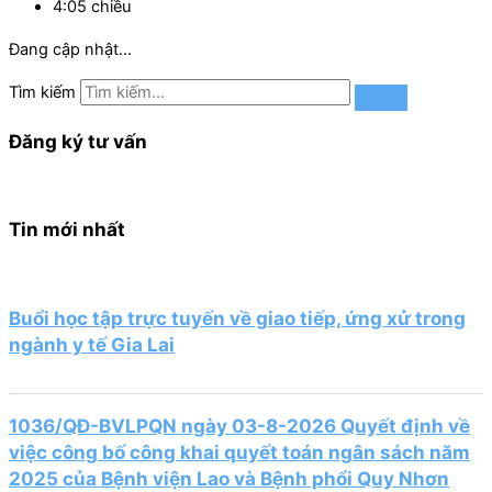
4:05 chiều
Đang cập nhật…
Tìm kiếm
Đăng ký tư vấn
Tin mới nhất
Buổi học tập trực tuyến về giao tiếp, ứng xử trong
ngành y tế Gia Lai
1036/QĐ-BVLPQN ngày 03-8-2026 Quyết định về
việc công bố công khai quyết toán ngân sách năm
2025 của Bệnh viện Lao và Bệnh phổi Quy Nhơn