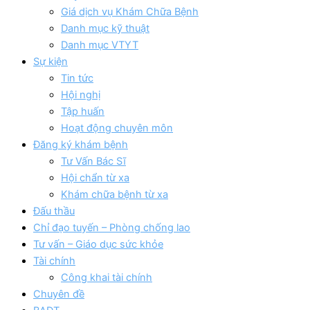
Giá dịch vụ Khám Chữa Bệnh
Danh mục kỹ thuật
Danh mục VTYT
Sự kiện
Tin tức
Hội nghị
Tập huấn
Hoạt động chuyên môn
Đăng ký khám bệnh
Tư Vấn Bác Sĩ
Hội chẩn từ xa
Khám chữa bệnh từ xa
Đấu thầu
Chỉ đạo tuyến – Phòng chống lao
Tư vấn – Giáo dục sức khỏe
Tài chính
Công khai tài chính
Chuyên đề