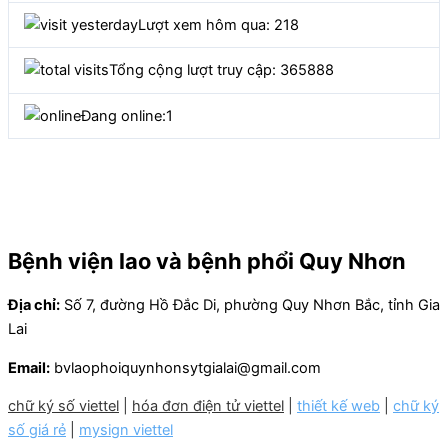
Lượt xem hôm qua: 218
Tổng cộng lượt truy cập: 365888
Đang online:
1
Bệnh viện lao và bệnh phổi Quy Nhơn
Địa chỉ:
Số 7, đường Hồ Đắc Di, phường Quy Nhơn Bắc, tỉnh Gia
Lai
Email:
bvlaophoiquynhonsytgialai@gmail.com
chữ ký số viettel
|
hóa đơn điện tử viettel
|
thiết kế web
|
chữ ký
số giá rẻ
|
mysign viettel