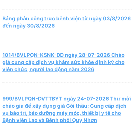
Bảng phân công trực bệnh viện từ ngày 03/8/2026
đến ngày 30/8/2026
1014/BVLPQN-KSNK-DD ngày 28-07-2026 Chào
giá cung cấp dịch vụ khám sức khỏe định kỳ cho
viên chức, người lao động năm 2026
999/BVLPQN-DVTTBYT ngày 24-07-2026 Thư mời
chào gia để xây dựng giá Gói thầu: Cung cấp dịch
vụ bảo trì, bảo dưỡng máy móc, thiết bị y tế cho
Bệnh viện Lao và Bệnh phổi Quy Nhơn