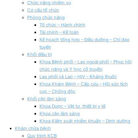
Chức năng nhiệm vụ
Cơ cấu tổ chức
Phòng chức năng
Tổ chức – Hành chính
Tài chính – Kế toán
Kế hoạch tổng hợp – Điều dưỡng – Chỉ đạo
tuyển
Khối điều trị
Khoa Bệnh phổi – Lao ngoài phổi – Phục hồi
chức năng và Y học cổ truyền
Lao phổi và Lao – HIV – Kháng thuốc
Khoa Khám Bệnh – Cấp cứu – Hồi sức tích
cực – Chống độc
Khối cận lâm sàng
Khoa Dược – Vật tư, thiết bị y tế
Khoa cận lâm sàng
Khoa Kiểm soát nhiễm khuẩn – Dinh dưỡng
Khám chữa bệnh
Quy trình KCB