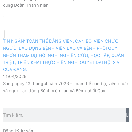
cùng Đoàn Thanh niên
TIN NGẮN: TOÀN THỂ ĐẢNG VIÊN, CÁN BỘ, VIÊN CHỨC,
NGƯỜI LAO ĐỘNG BỆNH VIỆN LAO VÀ BỆNH PHỔI QUY
NHƠN THAM DỰ HỘI NGHỊ NGHIÊN CỨU, HỌC TẬP, QUÁN
TRIỆT, TRIỂN KHAI THỰC HIỆN NGHỊ QUYẾT ĐẠI HỘI XIV
CỦA ĐẢNG.
14/04/2026
Sáng ngày 13 tháng 4 năm 2026 – Toàn thể cán bộ, viên chức
và người lao động Bệnh viện Lao và Bệnh phổi Quy
Tìm
kiếm
Đăng ký tư vấn