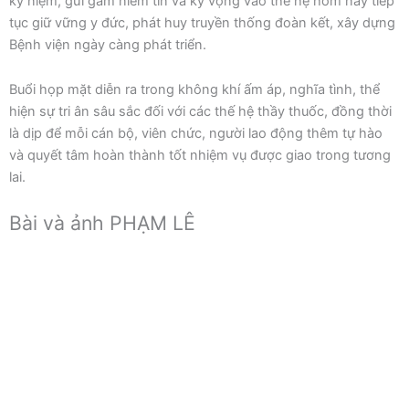
kỷ niệm, gửi gắm niềm tin và kỳ vọng vào thế hệ hôm nay tiếp
tục giữ vững y đức, phát huy truyền thống đoàn kết, xây dựng
Bệnh viện ngày càng phát triển.
Buổi họp mặt diễn ra trong không khí ấm áp, nghĩa tình, thể
hiện sự tri ân sâu sắc đối với các thế hệ thầy thuốc, đồng thời
là dịp để mỗi cán bộ, viên chức, người lao động thêm tự hào
và quyết tâm hoàn thành tốt nhiệm vụ được giao trong tương
lai.
Bài và ảnh PHẠM LÊ