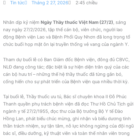
Tin tức
Tháng 2 27, 2026
2:45 chiều
Nhân dịp kỷ niệm
Ngày Thầy thuốc Việt Nam (27/2)
, sáng
nay ngày 27/2/2026, tập thể cán bộ, viên chức, người lao
động Bệnh viện Lao và Bệnh Phổi Quy Nhơn đã long trọng tổ
chức buổi họp mặt ôn lại truyền thống vẻ vang của ngành Y.
Tham dự buổi lễ có Ban Giám đốc Bệnh viện, đông đủ CBVC,
NLĐ đang công tác; đặc biệt là sự hiện diện trân quý của các
cán bộ hưu trí – những thế hệ thầy thuốc đã từng gắn bó,
cống hiến cho sự phát triển của Bệnh viện qua nhiều thời kỳ.
Tại buổi lễ, Thầy thuốc ưu tú, Bác sĩ chuyên khoa II Đỗ Phúc
Thanh quyền phụ trách bệnh viện đã đọc Thư Hồ Chủ Tịch gửi
ngành y tế 27/2/1955, đọc thư của Bộ trưởng Bộ Y tế Đào
Hồng Lan, phát biểu chúc mừng, ghi nhận và biểu dương tinh
thần trách nhiệm, sự tận tâm, nỗ lực không ngừng của đội ngũ
bác sĩ, điều dưỡng, kỹ thuật viên và toàn thể nhân viên trong