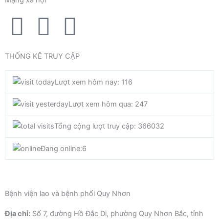
Mạng xã hội
F
T
Y
a
w
o
THỐNG KÊ TRUY CẬP
c
i
u
Lượt xem hôm nay: 116
e
t
t
Lượt xem hôm qua: 247
b
t
u
Tổng cộng lượt truy cập: 366032
o
e
b
Đang online:
6
o
r
e
k
Bệnh viện lao và bệnh phổi Quy Nhơn
Địa chỉ:
Số 7, đường Hồ Đắc Di, phường Quy Nhơn Bắc, tỉnh