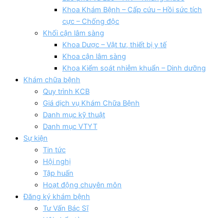
Khoa Khám Bệnh – Cấp cứu – Hồi sức tích
cực – Chống độc
Khối cận lâm sàng
Khoa Dược – Vật tư, thiết bị y tế
Khoa cận lâm sàng
Khoa Kiểm soát nhiễm khuẩn – Dinh dưỡng
Khám chữa bệnh
Quy trình KCB
Giá dịch vụ Khám Chữa Bệnh
Danh mục kỹ thuật
Danh mục VTYT
Sự kiện
Tin tức
Hội nghị
Tập huấn
Hoạt động chuyên môn
Đăng ký khám bệnh
Tư Vấn Bác Sĩ