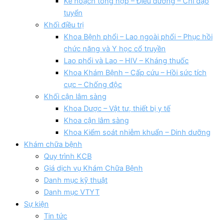
Kế hoạch tổng hợp – Điều dưỡng – Chỉ đạo
tuyển
Khối điều trị
Khoa Bệnh phổi – Lao ngoài phổi – Phục hồi
chức năng và Y học cổ truyền
Lao phổi và Lao – HIV – Kháng thuốc
Khoa Khám Bệnh – Cấp cứu – Hồi sức tích
cực – Chống độc
Khối cận lâm sàng
Khoa Dược – Vật tư, thiết bị y tế
Khoa cận lâm sàng
Khoa Kiểm soát nhiễm khuẩn – Dinh dưỡng
Khám chữa bệnh
Quy trình KCB
Giá dịch vụ Khám Chữa Bệnh
Danh mục kỹ thuật
Danh mục VTYT
Sự kiện
Tin tức