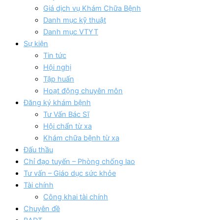
Giá dịch vụ Khám Chữa Bệnh
Danh mục kỹ thuật
Danh mục VTYT
Sự kiện
Tin tức
Hội nghị
Tập huấn
Hoạt động chuyên môn
Đăng ký khám bệnh
Tư Vấn Bác Sĩ
Hội chẩn từ xa
Khám chữa bệnh từ xa
Đấu thầu
Chỉ đạo tuyến – Phòng chống lao
Tư vấn – Giáo dục sức khỏe
Tài chính
Công khai tài chính
Chuyên đề