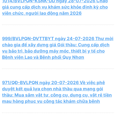
1014/BVLPQN-KSNK-DD ngày 28-07-2026 Chào
giá cung cấp dịch vụ khám sức khỏe định kỳ cho
viên chức, người lao động năm 2026
999/BVLPQN-DVTTBYT ngày 24-07-2026 Thư mời
chào gia để xây dựng giá Gói thầu: Cung cấp dịch
vụ bảo trì, bảo dưỡng máy móc, thiết bị y tế cho
Bệnh viện Lao và Bệnh phổi Quy Nhơn
971/QĐ-BVLPQN ngày 20-07-2026 Về việc phê
duyệt kết quả lựa chọn nhà thầu qua mạng gói
thầu: Mua sắm vật tư, công cụ, dụng cụ, vật rẻ tiền
mau hòng phục vụ công tác khám chữa bệnh