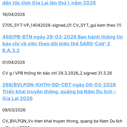
dân tộc tỉnh Gia Lai lần thứ I, năm 2026
16/04/2026
2705_SYT-VP_14042026-signed_01 CV_SYT_gui kem theo (1)
469/PB-BTN ngày 29-03-2026 Ban hành thông tin
báo chí về việc theo dõi biến thể SARS-CoV-2
B.A.3.2
01/04/2026
CV g i VPB thông tin báo chí 29.3.2026_2.signed 31.3.26
268/BVLPQN-KHTH-ĐD-CĐT ngày 09-03-2026
Triển khai truyền thông, quảng bá Năm Du lịch –
Gia Lai 2026
09/03/2026
CV_BVLPQN_Vv trien khai truyen thong, quang ba Nam Du lich