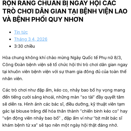
RỘN RÀNG CHUẨN BỊ NGÀY HỘI CÁC
TRÒ CHƠI DÂN GIAN TẠI BỆNH VIỆN LAO
VÀ BỆNH PHỔI QUY NHƠN
Tin tức
Tháng 3 4, 2026
3:30 chiều
Hòa chung không khí chào mừng Ngày Quốc tế Phụ nữ 8/3,
Công Đoàn bệnh viện sẽ tổ chức hội thi trò chơi dân gian ngay
tại khuôn viên bệnh viện với sự tham gia đông đủ của toàn thể
nhân viên.
Các trò chơi như đập ấm, kéo co, nhảy bao bố hy vọng mang
đến tiếng cười sảng khoái, những màn “so tài” đầy quyết tâm
sẽ diễn ra. Hình ảnh các bác sĩ, điều dưỡng, kỹ thuật viên tạm
gác lại blouse trắng để hóa thân thành “chiến binh kéo co” hay
“vận động viên nhảy bao bố” , đập ấm ví như “bịt mắt bác sĩ
khám bệnh từ xa” sẽ tạo nên một ngày hội thật đáng nhớ.