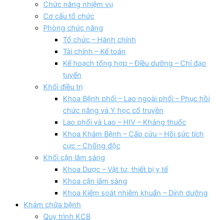
Chức năng nhiệm vụ
Cơ cấu tổ chức
Phòng chức năng
Tổ chức – Hành chính
Tài chính – Kế toán
Kế hoạch tổng hợp – Điều dưỡng – Chỉ đạo
tuyển
Khối điều trị
Khoa Bệnh phổi – Lao ngoài phổi – Phục hồi
chức năng và Y học cổ truyền
Lao phổi và Lao – HIV – Kháng thuốc
Khoa Khám Bệnh – Cấp cứu – Hồi sức tích
cực – Chống độc
Khối cận lâm sàng
Khoa Dược – Vật tư, thiết bị y tế
Khoa cận lâm sàng
Khoa Kiểm soát nhiễm khuẩn – Dinh dưỡng
Khám chữa bệnh
Quy trình KCB