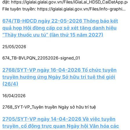
đặt: https://igialai.gialai.gov.vn/Files/iGiaLai_HDSD_CaiDatApp.pd
File tuyên truyền: https://igialai.gialai.gov.vn/Files/info-graphic-
iGialai.pdf Video hướng
674/TB-HĐCD ngày 22-05-2026 Thông báo kết
dẫn: https://igialai.gialai.gov.vn/Files/VIDEO-IGIALAI.mp4
quả họp Hội đồng cấp cơ sở xét tặng danh hiệu
https://igialai.gialai.gov.vn/Files/VIDEO-IGIALAI.mp4
“Thầy thuốc ưu tú” (lần thứ 15 năm 2027)
25/05/2026
674_TB-BVLPQN_22052026-signed_01
2768/SYT-VP ngày 16-04-2026 Tổ chức tuyên
truyền hướng ứng Ngày Sở hữu trí tuệ thế giới
(26/4)
16/04/2026
2768_SYT-VP_Tuyên truyền Ngày sở hữu trí tuệ
2705/SYT-VP ngày 14-04-2026 Về việc tuyên
truyền, cổ động trực quan Ngày hội Văn hóa các