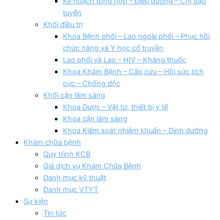
Kế hoạch tổng hợp – Điều dưỡng – Chỉ đạo
tuyển
Khối điều trị
Khoa Bệnh phổi – Lao ngoài phổi – Phục hồi
chức năng và Y học cổ truyền
Lao phổi và Lao – HIV – Kháng thuốc
Khoa Khám Bệnh – Cấp cứu – Hồi sức tích
cực – Chống độc
Khối cận lâm sàng
Khoa Dược – Vật tư, thiết bị y tế
Khoa cận lâm sàng
Khoa Kiểm soát nhiễm khuẩn – Dinh dưỡng
Khám chữa bệnh
Quy trình KCB
Giá dịch vụ Khám Chữa Bệnh
Danh mục kỹ thuật
Danh mục VTYT
Sự kiện
Tin tức