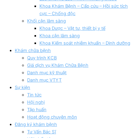
Khoa Khám Bệnh – Cấp cứu – Hồi sức tích
cực – Chống độc
Khối cận lâm sàng
Khoa Dược – Vật tư, thiết bị y tế
Khoa cận lâm sàng
Khoa Kiểm soát nhiễm khuẩn – Dinh dưỡng
Khám chữa bệnh
Quy trình KCB
Giá dịch vụ Khám Chữa Bệnh
Danh mục kỹ thuật
Danh mục VTYT
Sự kiện
Tin tức
Hội nghị
Tập huấn
Hoạt động chuyên môn
Đăng ký khám bệnh
Tư Vấn Bác Sĩ