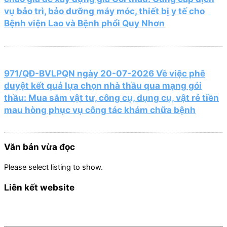
vụ bảo trì, bảo dưỡng máy móc, thiết bị y tế cho
Bệnh viện Lao và Bệnh phổi Quy Nhơn
971/QĐ-BVLPQN ngày 20-07-2026 Về việc phê
duyệt kết quả lựa chọn nhà thầu qua mạng gói
thầu: Mua sắm vật tư, công cụ, dụng cụ, vật rẻ tiền
mau hòng phục vụ công tác khám chữa bệnh
Văn bản vừa đọc
Please select listing to show.
Liên kết website