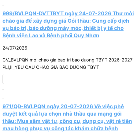
999/BVLPQN-DVTTBYT ngày 24-07-2026 Thư mời
chào gia để xây dựng giá Gói thầu: Cung cấp dịch
vụ bảo trì, bảo dưỡng máy móc, thiết bị y tế cho
Bệnh viện Lao và Bệnh phổi Quy Nhơn
24/07/2026
CV_BVLPQN moi chao gia bao tri bao duong TBYT 2026-2027
PLI,II_YEU CAU CHAO GIA BAO DUONG TBYT
971/QĐ-BVLPQN ngày 20-07-2026 Về việc phê
duyệt kết quả lựa chọn nhà thầu qua mạng gói
thầu: Mua sắm vật tư, công cụ, dụng cụ, vật rẻ tiền
mau hòng phục vụ công tác khám chữa bệnh