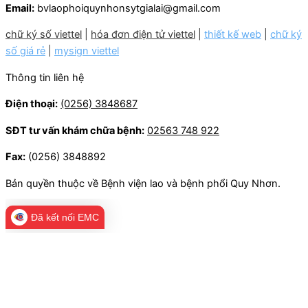
Email:
bvlaophoiquynhonsytgialai@gmail.com
chữ ký số viettel
|
hóa đơn điện tử viettel
|
thiết kế web
|
chữ ký
số giá rẻ
|
mysign viettel
Thông tin liên hệ
Điện thoại:
(0256) 3848687
SĐT tư vấn khám chữa bệnh:
02563 748 922
Fax:
(0256) 3848892
Bản quyền thuộc về Bệnh viện lao và bệnh phổi Quy Nhơn.
Đã kết nối EMC