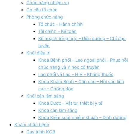
Chức năng nhiệm vụ
Cơ cấu tổ chức
Phòng chức năng
Tổ chức – Hành chính
Tài chính – Kế toán
Kế hoạch tổng hợp – Điều dưỡng – Chỉ đạo
tuyển
Khối điều trị
Khoa Bệnh phổi – Lao ngoài phổi – Phục hồi
chức năng và Y học cổ truyền
Lao phổi và Lao – HIV – Kháng thuốc
Khoa Khám Bệnh – Cấp cứu – Hồi sức tích
cực – Chống độc
Khối cận lâm sàng
Khoa Dược – Vật tư, thiết bị y tế
Khoa cận lâm sàng
Khoa Kiểm soát nhiễm khuẩn – Dinh dưỡng
Khám chữa bệnh
Quy trình KCB