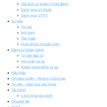
Giá dịch vụ Khám Chữa Bệnh
Danh mục kỹ thuật
Danh mục VTYT
Sự kiện
Tin tức
Hội nghị
Tập huấn
Hoạt động chuyên môn
Đăng ký khám bệnh
Tư Vấn Bác Sĩ
Hội chẩn từ xa
Khám chữa bệnh từ xa
Đấu thầu
Chỉ đạo tuyến – Phòng chống lao
Tư vấn – Giáo dục sức khỏe
Tài chính
Công khai tài chính
Chuyên đề