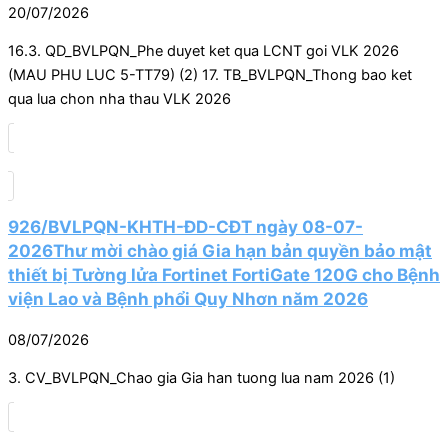
20/07/2026
16.3. QD_BVLPQN_Phe duyet ket qua LCNT goi VLK 2026
(MAU PHU LUC 5-TT79) (2) 17. TB_BVLPQN_Thong bao ket
qua lua chon nha thau VLK 2026
926/BVLPQN-KHTH-ĐD-CĐT ngày 08-07-
2026Thư mời chào giá Gia hạn bản quyền bảo mật
thiết bị Tường lửa Fortinet FortiGate 120G cho Bệnh
viện Lao và Bệnh phổi Quy Nhơn năm 2026
08/07/2026
3. CV_BVLPQN_Chao gia Gia han tuong lua nam 2026 (1)