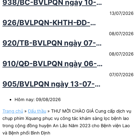
938/BC-BVLPQN ngày 10-
hình thực hiện dự toán Ngân
công tác khám chữa bệnh
07-2026 Báo cáo công khai
sách nhà nước 6 tháng năm
13/07/2026
số liệu và thuyết minh tình
2026
926/BVLPQN-KHTH-ĐD-
hình thực hiện dự toán Ngân
CĐT ngày 08-07-2026Thư
sách nhà nước Quý 2 Năm
08/07/2026
mời chào giá Gia hạn bản
2026
920/TB-BVLPQN ngày 07-7-
quyền bảo mật thiết bị
2026 Thông báo về kết quả
Tường lửa Fortinet FortiGate
08/07/2026
lựa chọn nhà thầu qua mạng
120G cho Bệnh viện Lao và
910/QĐ-BVLPQN ngày 06-
gói thầu "Mua sắm văn
Bệnh phổi Quy Nhơn năm
07-2026 Quyết định về việc
phòng phẩm phục vụ hoạt
2026
07/07/2026
phê duyệt kết quả lựa chọn
động thường xuyên tại Bệnh
905/BVLPQN ngày 13-07-
nhà thầu qua mạng gói thầu
viện Lao và Bệnh phổi Quy
2026 Thư mời chào sửa
mua sắm văn phòng phẩm
Nhơn năm 2026"
chữa máy phân tích huyết
phục vụ hoạt động thường
Hôm nay: 09/08/2026
học tự động Nihon Kohden
xuyên tại Bệnh viện Lao và
Trang chủ
»
Đấu thầu
»
THƯ MỜI CHÀO GIÁ Cung cấp dịch vụ
của Bệnh viện Lao và Bệnh
Bệnh phổi Quy Nhơn năm
chụp phim Xquang phục vụ công tác khám sàng lọc bệnh lao
phổi Quy Nhơn
2026
trong cộng đồng huyện An Lão Năm 2023 cho Bệnh viện Lao
và Bệnh phổi Bình Định