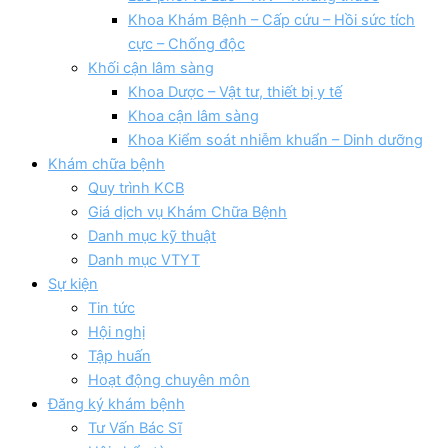
Khoa Khám Bệnh – Cấp cứu – Hồi sức tích
cực – Chống độc
Khối cận lâm sàng
Khoa Dược – Vật tư, thiết bị y tế
Khoa cận lâm sàng
Khoa Kiểm soát nhiễm khuẩn – Dinh dưỡng
Khám chữa bệnh
Quy trình KCB
Giá dịch vụ Khám Chữa Bệnh
Danh mục kỹ thuật
Danh mục VTYT
Sự kiện
Tin tức
Hội nghị
Tập huấn
Hoạt động chuyên môn
Đăng ký khám bệnh
Tư Vấn Bác Sĩ