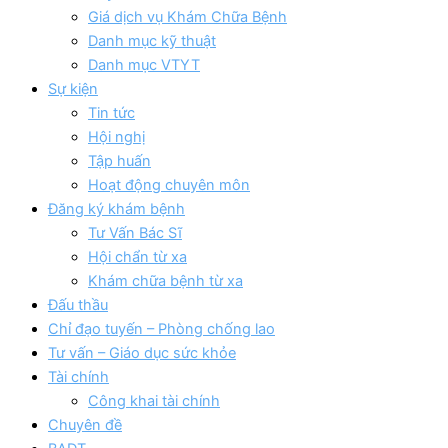
Giá dịch vụ Khám Chữa Bệnh
Danh mục kỹ thuật
Danh mục VTYT
Sự kiện
Tin tức
Hội nghị
Tập huấn
Hoạt động chuyên môn
Đăng ký khám bệnh
Tư Vấn Bác Sĩ
Hội chẩn từ xa
Khám chữa bệnh từ xa
Đấu thầu
Chỉ đạo tuyến – Phòng chống lao
Tư vấn – Giáo dục sức khỏe
Tài chính
Công khai tài chính
Chuyên đề