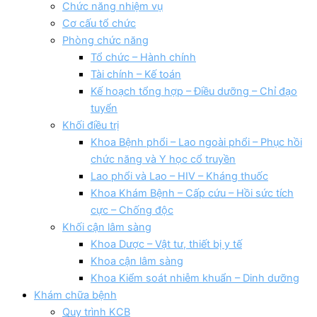
Chức năng nhiệm vụ
Cơ cấu tổ chức
Phòng chức năng
Tổ chức – Hành chính
Tài chính – Kế toán
Kế hoạch tổng hợp – Điều dưỡng – Chỉ đạo
tuyển
Khối điều trị
Khoa Bệnh phổi – Lao ngoài phổi – Phục hồi
chức năng và Y học cổ truyền
Lao phổi và Lao – HIV – Kháng thuốc
Khoa Khám Bệnh – Cấp cứu – Hồi sức tích
cực – Chống độc
Khối cận lâm sàng
Khoa Dược – Vật tư, thiết bị y tế
Khoa cận lâm sàng
Khoa Kiểm soát nhiễm khuẩn – Dinh dưỡng
Khám chữa bệnh
Quy trình KCB