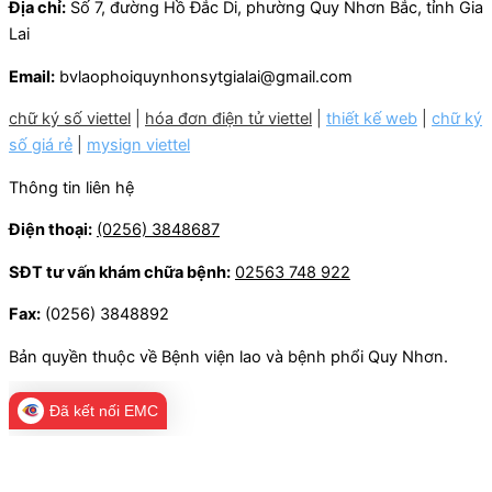
Địa chỉ:
Số 7, đường Hồ Đắc Di, phường Quy Nhơn Bắc, tỉnh Gia
Lai
Email:
bvlaophoiquynhonsytgialai@gmail.com
chữ ký số viettel
|
hóa đơn điện tử viettel
|
thiết kế web
|
chữ ký
số giá rẻ
|
mysign viettel
Thông tin liên hệ
Điện thoại:
(0256) 3848687
SĐT tư vấn khám chữa bệnh:
02563 748 922
Fax:
(0256) 3848892
Bản quyền thuộc về Bệnh viện lao và bệnh phổi Quy Nhơn.
Đã kết nối EMC