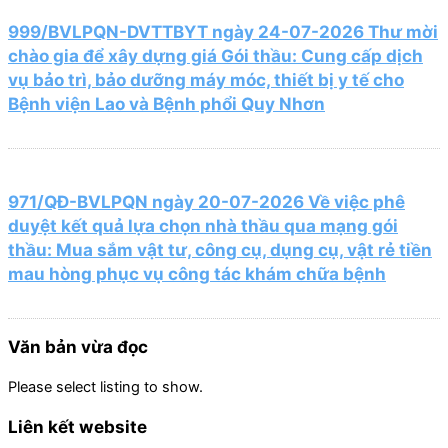
999/BVLPQN-DVTTBYT ngày 24-07-2026 Thư mời
chào gia để xây dựng giá Gói thầu: Cung cấp dịch
vụ bảo trì, bảo dưỡng máy móc, thiết bị y tế cho
Bệnh viện Lao và Bệnh phổi Quy Nhơn
971/QĐ-BVLPQN ngày 20-07-2026 Về việc phê
duyệt kết quả lựa chọn nhà thầu qua mạng gói
thầu: Mua sắm vật tư, công cụ, dụng cụ, vật rẻ tiền
mau hòng phục vụ công tác khám chữa bệnh
Văn bản vừa đọc
Please select listing to show.
Liên kết website