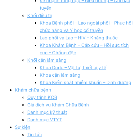
Kế hoạch tổng hợp – Điều dưỡng – Chỉ đạo
tuyển
Khối điều trị
Khoa Bệnh phổi – Lao ngoài phổi – Phục hồi
chức năng và Y học cổ truyền
Lao phổi và Lao – HIV – Kháng thuốc
Khoa Khám Bệnh – Cấp cứu – Hồi sức tích
cực – Chống độc
Khối cận lâm sàng
Khoa Dược – Vật tư, thiết bị y tế
Khoa cận lâm sàng
Khoa Kiểm soát nhiễm khuẩn – Dinh dưỡng
Khám chữa bệnh
Quy trình KCB
Giá dịch vụ Khám Chữa Bệnh
Danh mục kỹ thuật
Danh mục VTYT
Sự kiện
Tin tức