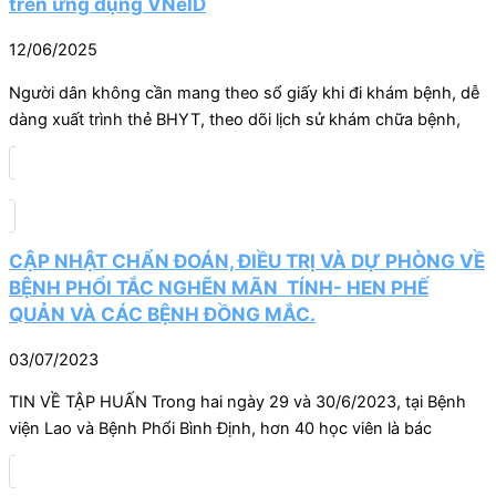
trên ứng dụng VNeID
12/06/2025
Người dân không cần mang theo sổ giấy khi đi khám bệnh, dễ
dàng xuất trình thẻ BHYT, theo dõi lịch sử khám chữa bệnh,
CẬP NHẬT CHẨN ĐOÁN, ĐIỀU TRỊ VÀ DỰ PHÒNG VỀ
BỆNH PHỔI TẮC NGHẼN MÃN TÍNH- HEN PHẾ
QUẢN VÀ CÁC BỆNH ĐỒNG MẮC.
03/07/2023
TIN VỀ TẬP HUẤN Trong hai ngày 29 và 30/6/2023, tại Bệnh
viện Lao và Bệnh Phổi Bình Định, hơn 40 học viên là bác