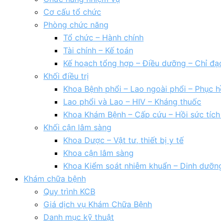
Cơ cấu tổ chức
Phòng chức năng
Tổ chức – Hành chính
Tài chính – Kế toán
Kế hoạch tổng hợp – Điều dưỡng – Chỉ đạ
Khối điều trị
Khoa Bệnh phổi – Lao ngoài phổi – Phục h
Lao phổi và Lao – HIV – Kháng thuốc
Khoa Khám Bệnh – Cấp cứu – Hồi sức tíc
Khối cận lâm sàng
Khoa Dược – Vật tư, thiết bị y tế
Khoa cận lâm sàng
Khoa Kiểm soát nhiễm khuẩn – Dinh dưỡn
Khám chữa bệnh
Quy trình KCB
Giá dịch vụ Khám Chữa Bệnh
Danh mục kỹ thuật