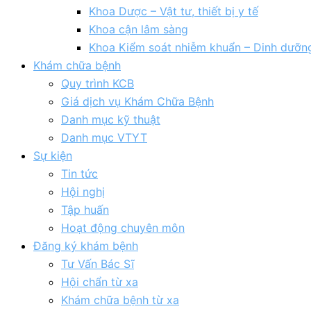
Khoa Dược – Vật tư, thiết bị y tế
Khoa cận lâm sàng
Khoa Kiểm soát nhiễm khuẩn – Dinh dưỡn
Khám chữa bệnh
Quy trình KCB
Giá dịch vụ Khám Chữa Bệnh
Danh mục kỹ thuật
Danh mục VTYT
Sự kiện
Tin tức
Hội nghị
Tập huấn
Hoạt động chuyên môn
Đăng ký khám bệnh
Tư Vấn Bác Sĩ
Hội chẩn từ xa
Khám chữa bệnh từ xa