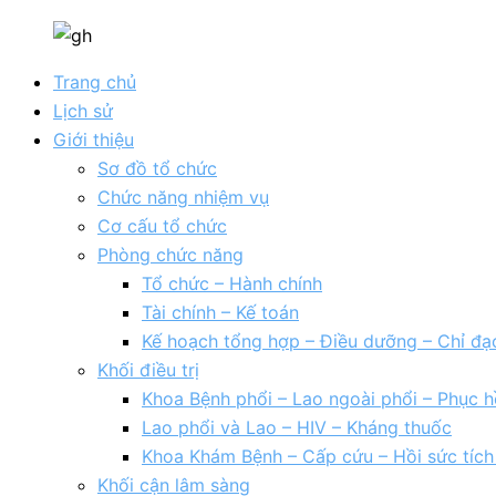
Trang chủ
Lịch sử
Giới thiệu
Sơ đồ tổ chức
Chức năng nhiệm vụ
Cơ cấu tổ chức
Phòng chức năng
Tổ chức – Hành chính
Tài chính – Kế toán
Kế hoạch tổng hợp – Điều dưỡng – Chỉ đạ
Khối điều trị
Khoa Bệnh phổi – Lao ngoài phổi – Phục h
Lao phổi và Lao – HIV – Kháng thuốc
Khoa Khám Bệnh – Cấp cứu – Hồi sức tíc
Khối cận lâm sàng