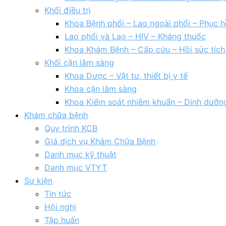
Khối điều trị
Khoa Bệnh phổi – Lao ngoài phổi – Phục h
Lao phổi và Lao – HIV – Kháng thuốc
Khoa Khám Bệnh – Cấp cứu – Hồi sức tíc
Khối cận lâm sàng
Khoa Dược – Vật tư, thiết bị y tế
Khoa cận lâm sàng
Khoa Kiểm soát nhiễm khuẩn – Dinh dưỡn
Khám chữa bệnh
Quy trình KCB
Giá dịch vụ Khám Chữa Bệnh
Danh mục kỹ thuật
Danh mục VTYT
Sự kiện
Tin tức
Hội nghị
Tập huấn