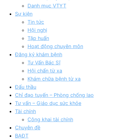
Danh mục VTYT
Sự kiện
Tin tức
Hội nghị
Tập huấn
Hoạt động chuyên môn
Đăng ký khám bệnh
Tư Vấn Bác Sĩ
Hội chẩn từ xa
Khám chữa bệnh từ xa
Đấu thầu
Chỉ đạo tuyến – Phòng chống lao
Tư vấn – Giáo dục sức khỏe
Tài chính
Công khai tài chính
Chuyên đề
BAĐT