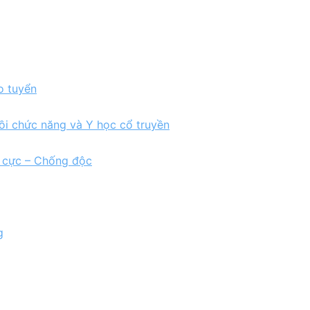
o tuyển
ồi chức năng và Y học cổ truyền
h cực – Chống độc
g