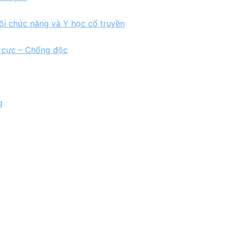
ồi chức năng và Y học cổ truyền
h cực – Chống độc
g